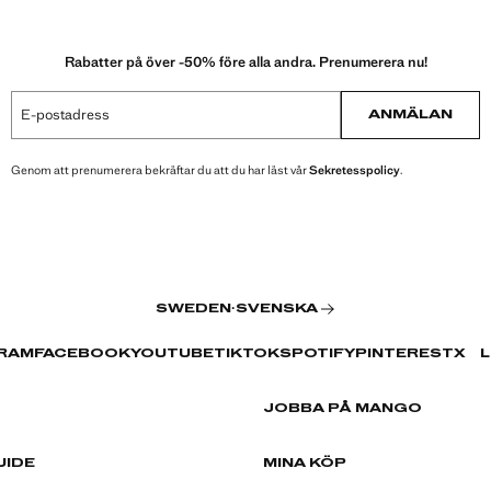
Rabatter på över -50% före alla andra. Prenumerera nu!
E-postadress
ANMÄLAN
Genom att prenumerera bekräftar du att du har läst vår
Sekretesspolicy
.
SWEDEN
·
SVENSKA
RAM
FACEBOOK
YOUTUBE
TIKTOK
SPOTIFY
PINTEREST
X
L
JOBBA PÅ MANGO
UIDE
MINA KÖP