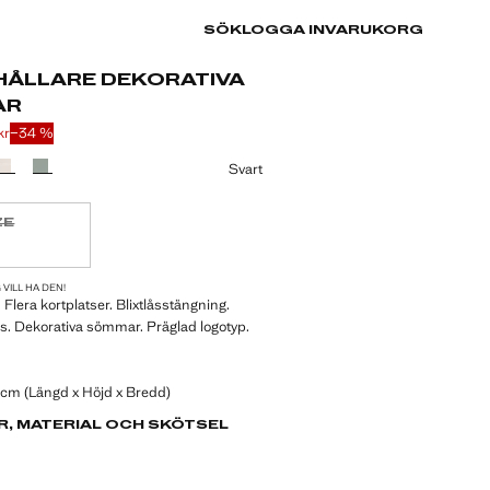
SÖK
LOGGA IN
VARUKORG
HÅLLARE DEKORATIVA
AR
kr
−34 %
pris överstruket [149 kr ]
 [99 kr ]
Svart
ZE
Jag vill ha den!
REN!
 VILL HA DEN!
. Flera kortplatser. Blixtlåsstängning.
ås. Dekorativa sömmar. Präglad logotyp.
 cm (Längd x Höjd x Bredd)
R, MATERIAL OCH SKÖTSEL