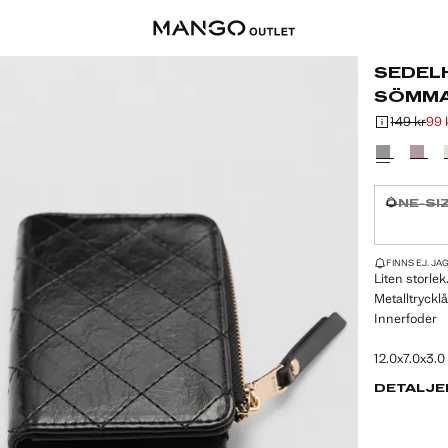
SEDEL
SÖMM
149 kr
99 
Ursprungligt 
Gällande pris
Välj en färg
ONE-SI
Finns ej. 
SISTA EXEMPLA
FINNS EJ. JAG
Liten storlek
Metalltryckl
Innerfoder
12.0x7.0x3.0
DETALJE