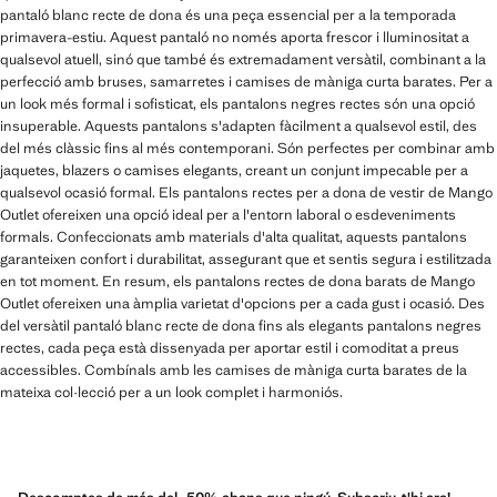
pantaló blanc recte de dona és una peça essencial per a la temporada
primavera-estiu. Aquest pantaló no només aporta frescor i lluminositat a
qualsevol atuell, sinó que també és extremadament versàtil, combinant a la
perfecció amb bruses, samarretes i camises de màniga curta barates. Per a
un look més formal i sofisticat, els pantalons negres rectes són una opció
insuperable. Aquests pantalons s'adapten fàcilment a qualsevol estil, des
del més clàssic fins al més contemporani. Són perfectes per combinar amb
jaquetes, blazers o camises elegants, creant un conjunt impecable per a
qualsevol ocasió formal. Els pantalons rectes per a dona de vestir de Mango
Outlet ofereixen una opció ideal per a l'entorn laboral o esdeveniments
formals. Confeccionats amb materials d'alta qualitat, aquests pantalons
garanteixen confort i durabilitat, assegurant que et sentis segura i estilitzada
en tot moment. En resum, els pantalons rectes de dona barats de Mango
Outlet ofereixen una àmplia varietat d'opcions per a cada gust i ocasió. Des
del versàtil pantaló blanc recte de dona fins als elegants pantalons negres
rectes, cada peça està dissenyada per aportar estil i comoditat a preus
accessibles. Combínals amb les camises de màniga curta barates de la
mateixa col·lecció per a un look complet i harmoniós.