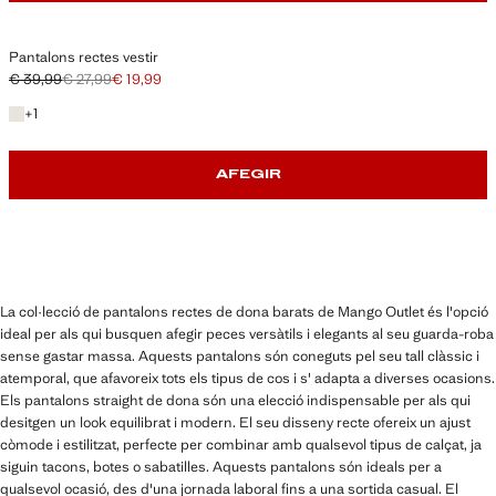
Pantalons rectes vestir
€ 39,99
€ 27,99
€ 19,99
Preu inicial ratllat [€ 39,99 ]
Segon preu ratllat [€ 27,99 ]
Preu actual [€ 19,99 ]
+1 color
+
1
AFEGIR
La col·lecció de pantalons rectes de dona barats de Mango Outlet és l'opció
ideal per als qui busquen afegir peces versàtils i elegants al seu guarda-roba
sense gastar massa. Aquests pantalons són coneguts pel seu tall clàssic i
atemporal, que afavoreix tots els tipus de cos i s' adapta a diverses ocasions.
Els pantalons straight de dona són una elecció indispensable per als qui
desitgen un look equilibrat i modern. El seu disseny recte ofereix un ajust
còmode i estilitzat, perfecte per combinar amb qualsevol tipus de calçat, ja
siguin tacons, botes o sabatilles. Aquests pantalons són ideals per a
qualsevol ocasió, des d'una jornada laboral fins a una sortida casual. El