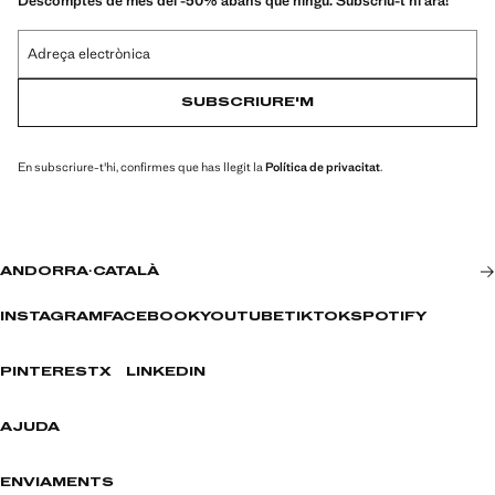
Descomptes de més del -50% abans que ningú. Subscriu-t'hi ara!
Adreça electrònica
SUBSCRIURE'M
En subscriure-t'hi, confirmes que has llegit la
Política de privacitat
.
ANDORRA
·
CATALÀ
INSTAGRAM
FACEBOOK
YOUTUBE
TIKTOK
SPOTIFY
PINTEREST
X
LINKEDIN
AJUDA
ENVIAMENTS