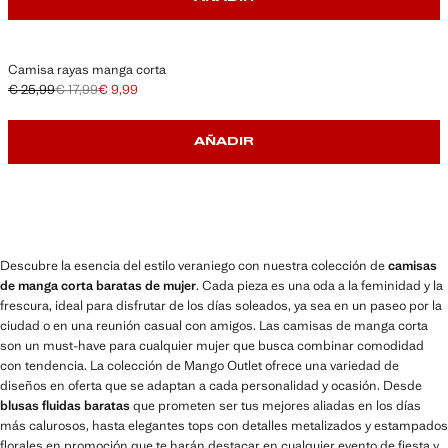
Camisa rayas manga corta
€ 25,99
€ 17,99
€ 9,99
Precio inicial tachado [€ 25,99 ]
Segundo precio tachado [€ 17,99 ]
Precio actual [€ 9,99 ]
AÑADIR
Descubre la esencia del estilo veraniego con nuestra colección de
camisas
de manga corta baratas de mujer
. Cada pieza es una oda a la feminidad y la
frescura, ideal para disfrutar de los días soleados, ya sea en un paseo por la
ciudad o en una reunión casual con amigos. Las camisas de manga corta
son un must-have para cualquier mujer que busca combinar comodidad
con tendencia. La colección de Mango Outlet ofrece una variedad de
diseños en oferta que se adaptan a cada personalidad y ocasión. Desde
blusas fluidas baratas
que prometen ser tus mejores aliadas en los días
más calurosos, hasta elegantes tops con detalles metalizados y estampados
florales en promoción que te harán destacar en cualquier evento de fiesta y