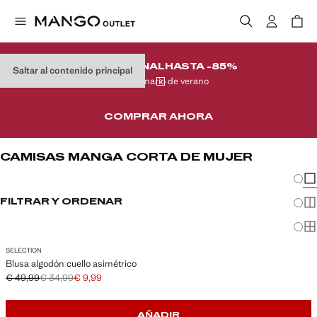
REMATE FINAL
HASTA -85%
Saltar al contenido principal
En tu armario de verano
COMPRAR AHORA
CAMISAS MANGA CORTA DE MUJER
Cambi
Mos
FILTRAR Y ORDENAR
Mos
Mos
SELECTION
Blusa algodón cuello asimétrico
€ 49,99
€ 34,99
€ 9,99
Precio inicial tachado [€ 49,99 ]
Segundo precio tachado [€ 34,99 ]
Precio actual [€ 9,99 ]
AÑADIR