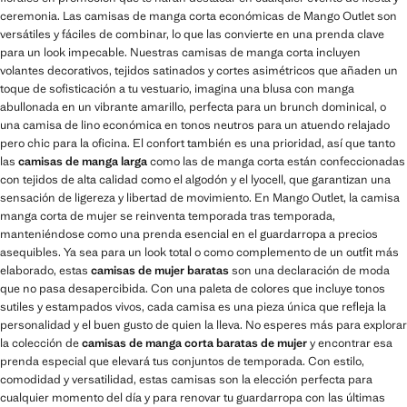
ceremonia. Las camisas de manga corta económicas de Mango Outlet son
versátiles y fáciles de combinar, lo que las convierte en una prenda clave
para un look impecable. Nuestras camisas de manga corta incluyen
volantes decorativos, tejidos satinados y cortes asimétricos que añaden un
toque de sofisticación a tu vestuario, imagina una blusa con manga
abullonada en un vibrante amarillo, perfecta para un brunch dominical, o
una camisa de lino económica en tonos neutros para un atuendo relajado
pero chic para la oficina. El confort también es una prioridad, así que tanto
las
camisas de manga larga
como las de manga corta están confeccionadas
con tejidos de alta calidad como el algodón y el lyocell, que garantizan una
sensación de ligereza y libertad de movimiento. En Mango Outlet, la camisa
manga corta de mujer se reinventa temporada tras temporada,
manteniéndose como una prenda esencial en el guardarropa a precios
asequibles. Ya sea para un look total o como complemento de un outfit más
elaborado, estas
camisas de mujer baratas
son una declaración de moda
que no pasa desapercibida. Con una paleta de colores que incluye tonos
sutiles y estampados vivos, cada camisa es una pieza única que refleja la
personalidad y el buen gusto de quien la lleva. No esperes más para explorar
la colección de
camisas de manga corta baratas de mujer
y encontrar esa
prenda especial que elevará tus conjuntos de temporada. Con estilo,
comodidad y versatilidad, estas camisas son la elección perfecta para
cualquier momento del día y para renovar tu guardarropa con las últimas