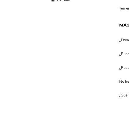
Ten e
MÁS
¿Dónd
¿Pued
¿Pued
No he
¿Qué 