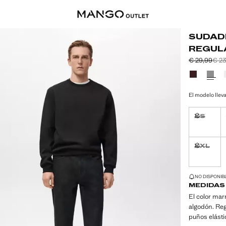
SUDAD
REGULA
€ 29,99
€ 2
Precio inicia
Segundo prec
Precio actual
Selecciona u
El modelo lleva
XS
No disponi
XXL
No disponi
¡ÚLTIMAS UNID
NO DISPONIBL
MEDIDAS
El color mar
algodón. Reg
puños elásti