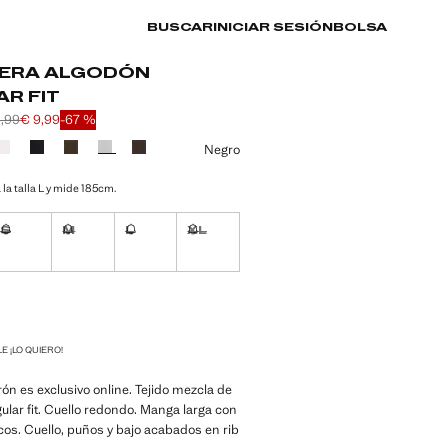
BUSCAR
INICIAR SESIÓN
BOLSA
ERA ALGODÓN
R FIT
3,99
€ 9,99
-67 %
l tachado [€ 29,99 ]
io tachado [€ 23,99 ]
 [€ 9,99 ]
n color
Negro
 la talla L y mide 185cm.
S
M
L
XL
ble ¡Lo quiero!
No disponible ¡Lo quiero!
No disponible ¡Lo quiero!
No disponible ¡Lo quiero!
No disponible ¡Lo quiero!
ble ¡Lo quiero!
ADES!
E ¡LO QUIERO!
rón es exclusivo online. Tejido mezcla de
ular fit. Cuello redondo. Manga larga con
cos. Cuello, puños y bajo acabados en rib