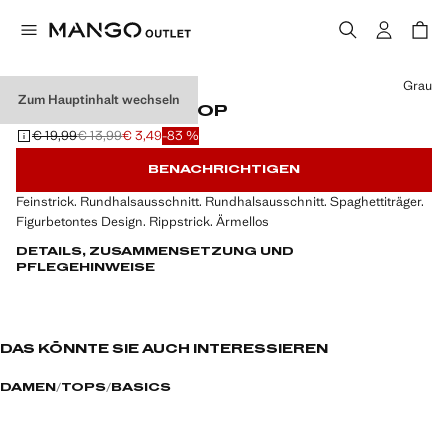
Wählen Sie eine Farbe
Grau
Zum Hauptinhalt wechseln
STRICK-TRÄGERTOP
€ 19,99
€ 13,99
€ 3,49
-83 %
Ausgangspreis durchgestrichen [€ 19,99 ]
Zweiter Preis durchgestrichen [€ 13,99 ]
Aktueller Preis [€ 3,49 ]
BENACHRICHTIGEN
Feinstrick. Rundhalsausschnitt. Rundhalsausschnitt. Spaghettiträger.
Figurbetontes Design. Rippstrick. Ärmellos
DETAILS, ZUSAMMENSETZUNG UND
PFLEGEHINWEISE
DAS KÖNNTE SIE AUCH INTERESSIEREN
DAMEN
TOPS
BASICS