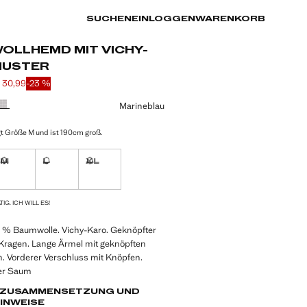
SUCHEN
EINLOGGEN
WARENKORB
OLLHEMD MIT VICHY-
USTER
 30,99
-23 %
is durchgestrichen [€ 39,99 ]
is [€ 30,99 ]
eine Farbe
Marineblau
t Größe M und ist 190cm groß.
M
L
XL
tig. Ich will es!
Nicht vorrätig. Ich will es!
Nicht vorrätig. Ich will es!
Nicht vorrätig. Ich will es!
VERFÜGBAR!
IG. ICH WILL ES!
00 % Baumwolle. Vichy-Karo. Geknöpfter
 Kragen. Lange Ärmel mit geknöpften
. Vorderer Verschluss mit Knöpfen.
er Saum
, ZUSAMMENSETZUNG UND
INWEISE