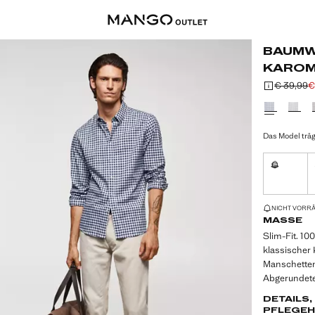
BAUMW
KAROM
€ 39,99
€
Ausgangspre
Aktueller Pre
Wählen Sie 
Das Model träg
S
Nicht vorrä
NUR WENIGE 
NICHT VORRÄT
MASSE
Slim-Fit. 1
klassischer
Manschetten
Abgerundet
DETAILS
PFLEGEH