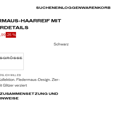
SUCHEN
EINLOGGEN
WARENKORB
RMAUS-HAARREIF MIT
ERDETAILS
5,99
-25 %
s durchgestrichen [€ 7,99 ]
is [€ 5,99 ]
eine Farbe
Schwarz
TSGRÖSSE
tig. Ich will es!
VERFÜGBAR!
IG. ICH WILL ES!
ollektion. Fledermaus-Design. Zier-
 Glitzer verziert
, ZUSAMMENSETZUNG UND
INWEISE