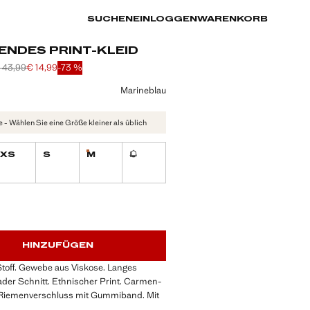
SUCHEN
EINLOGGEN
WARENKORB
ENDES PRINT-KLEID
 43,99
€ 14,99
-73 %
is durchgestrichen [€ 55,99 ]
s durchgestrichen [€ 43,99 ]
is [€ 14,99 ]
eine Farbe
Marineblau
- Wählen Sie eine Größe kleiner als üblich
XS
S
M
L
Nur wenige verfügbar!
Nicht vorrätig. Ich will es!
tig. Ich will es!
VERFÜGBAR!
IG. ICH WILL ES!
HINZUFÜGEN
Stoff. Gewebe aus Viskose. Langes
ader Schnitt. Ethnischer Print. Carmen-
 Riemenverschluss mit Gummiband. Mit