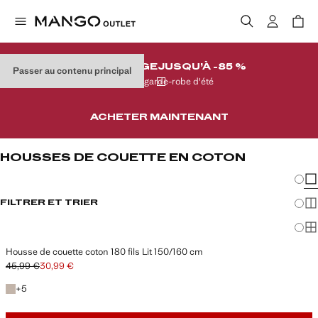
DESTOCKAGE
JUSQU’À -85 %
Passer au contenu principal
Sur votre garde-robe d'été
ACHETER MAINTENANT
HOUSSES DE COUETTE EN COTON
Chang
Aff
FILTRER ET TRIER
Aff
LIT 150/160 CM
Af
Housse de couette coton 180 fils Lit 150/160 cm
45,99 €
30,99 €
Prix initial barré [45,99 € ]
Prix actuel [30,99 € ]
+5 couleurs
+
5