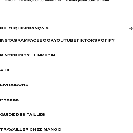
En vous inscrivant, vous confirmez avoir lu la
Politique de confidentialité
.
BELGIQUE
·
FRANÇAIS
INSTAGRAM
FACEBOOK
YOUTUBE
TIKTOK
SPOTIFY
PINTEREST
X
LINKEDIN
AIDE
LIVRAISONS
PRESSE
GUIDE DES TAILLES
TRAVAILLER CHEZ MANGO