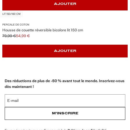
AJOUTER
LIT 150/160 CM
PERCALE DE COTON
Housse de couette réversible bicolore lit 150 cm
79,99 €
54,99 €
Prix initial barré [79,99 € ]
Prix actuel [54,99 € ]
AJOUTER
Des réductions de plus de -50 % avant tout le monde. Inscrivez-vous
dès maintenant !
E-mail
M’INSCRIRE