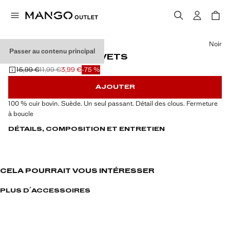
Choisissez une couleur
Noir
Passer au contenu principal
CEINTURE CUIR RIVETS
15,99 €
11,99 €
3,99 €
-75 %
Prix initial barré [15,99 € ]
Deuxième prix barré [11,99 € ]
Prix actuel [3,99 € ]
AJOUTER
100 % cuir bovin. Suède. Un seul passant. Détail des clous. Fermeture
à boucle
DÉTAILS, COMPOSITION ET ENTRETIEN
CELA POURRAIT VOUS INTÉRESSER
PLUS D´ACCESSOIRES