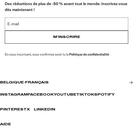
Des réductions de plus de -50 % avant tout le monde. Inscrivez-vous
dès maintenant !
E-mail
M’INSCRIRE
En vous inscrivant, vous confirmez avoir lu la
Politique de confidentialité
.
BELGIQUE
·
FRANÇAIS
INSTAGRAM
FACEBOOK
YOUTUBE
TIKTOK
SPOTIFY
PINTEREST
X
LINKEDIN
AIDE