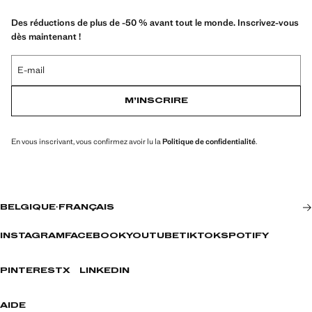
Des réductions de plus de -50 % avant tout le monde. Inscrivez-vous
dès maintenant !
E-mail
M’INSCRIRE
En vous inscrivant, vous confirmez avoir lu la
Politique de confidentialité
.
BELGIQUE
·
FRANÇAIS
INSTAGRAM
FACEBOOK
YOUTUBE
TIKTOK
SPOTIFY
PINTEREST
X
LINKEDIN
AIDE