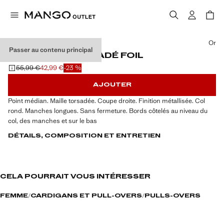
Choisissez une couleur
Or
Passer au contenu principal
PULL-OVER TORSADÉ FOIL
55,99 €
42,99 €
-23 %
Prix initial barré [55,99 € ]
Prix actuel [42,99 € ]
AJOUTER
Point médian. Maille torsadée. Coupe droite. Finition métallisée. Col
rond. Manches longues. Sans fermeture. Bords côtelés au niveau du
col, des manches et sur le bas
DÉTAILS, COMPOSITION ET ENTRETIEN
CELA POURRAIT VOUS INTÉRESSER
FEMME
CARDIGANS ET PULL-OVERS
PULLS-OVERS