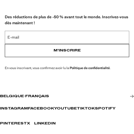
Des réductions de plus de -50 % avant tout le monde. Inscrivez-vous
dès maintenant !
E-mail
M’INSCRIRE
En vous inscrivant, vous confirmez avoir lu la
Politique de confidentialité
.
BELGIQUE
·
FRANÇAIS
INSTAGRAM
FACEBOOK
YOUTUBE
TIKTOK
SPOTIFY
PINTEREST
X
LINKEDIN