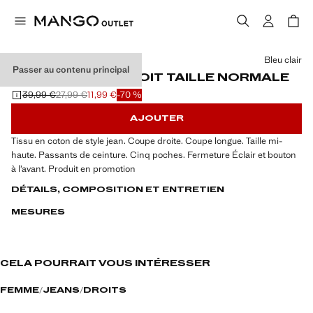
Choisissez une couleur
Bleu clair
Passer au contenu principal
JEAN MATILDA DROIT TAILLE NORMALE
39,99 €
27,99 €
11,99 €
-70 %
Prix initial barré [39,99 € ]
Deuxième prix barré [27,99 € ]
Prix actuel [11,99 € ]
AJOUTER
Tissu en coton de style jean. Coupe droite. Coupe longue. Taille mi-
haute. Passants de ceinture. Cinq poches. Fermeture Éclair et bouton
à l’avant. Produit en promotion
DÉTAILS, COMPOSITION ET ENTRETIEN
MESURES
CELA POURRAIT VOUS INTÉRESSER
FEMME
JEANS
DROITS