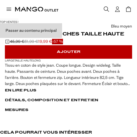
TOP VENTES !
Choisissez une couleur
Bleu moyen
Passer au contenu principal
JEAN WIDELEG POCHES TAILLE HAUTE
45,99 €
31,99 €
19,99 €
-57 %
Prix initial barré [45,99 € ]
Deuxième prix barré [31,99 € ]
Prix actuel [19,99 € ]
AJOUTER
LARGE
TAILLE HAUTE
LONG
Tissu en coton de style jean. Coupe longue. Design wideleg. Taille
haute. Passants de ceinture. Deux poches avant. Deux poches à
l’arrière. Bouton et fermeture zip. Longueur intérieure 82,5 cm. Tige
large. Deux poches plaquées sur le devant. Fermeture Éclair et bouton
à l’avant. Longueur intérieure 85 cm
EN LIRE PLUS
DÉTAILS, COMPOSITION ET ENTRETIEN
MESURES
CELA POURRAIT VOUS INTÉRESSER