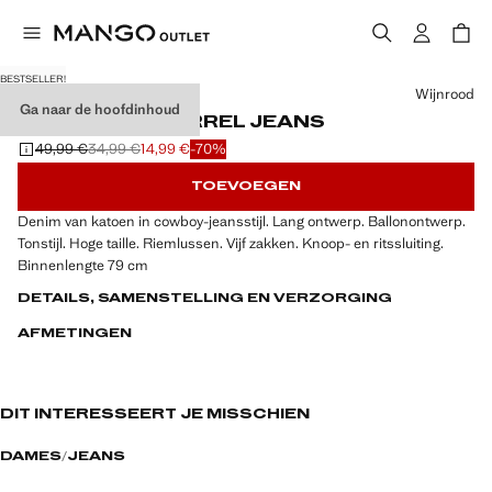
BESTSELLER!
Kies een kleur
Wijnrood
Ga naar de hoofdinhoud
HIGH-WAIST BARREL JEANS
49,99 €
34,99 €
14,99 €
-70%
Oorspronkelijke prijs doorgehaald [49,99 € ]
Tweede prijs doorgehaald [34,99 € ]
Huidige prijs [14,99 € ]
TOEVOEGEN
Denim van katoen in cowboy-jeansstijl. Lang ontwerp. Ballonontwerp.
Tonstijl. Hoge taille. Riemlussen. Vijf zakken. Knoop- en ritssluiting.
Binnenlengte 79 cm
DETAILS, SAMENSTELLING EN VERZORGING
AFMETINGEN
DIT INTERESSEERT JE MISSCHIEN
DAMES
JEANS