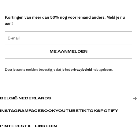
Kortingen van meer dan 50% nog voor iemand anders. Meld je nu
aan!
E-mail
ME AANMELDEN
Door je aan te melden, bevestig je dat je het
privacybeleid
hebt gelezen.
BELGIË
·
NEDERLANDS
INSTAGRAM
FACEBOOK
YOUTUBE
TIKTOK
SPOTIFY
PINTEREST
X
LINKEDIN