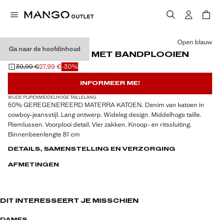
Kies een kleur
Open blauw
Ga naar de hoofdinhoud
WIDELEG JEANS MET BANDPLOOIEN
39,99 €
27,99 €
-30%
Oorspronkelijke prijs doorgehaald [39,99 € ]
Huidige prijs [27,99 € ]
INFORMEER ME!
WIJDE PIJPEN
MIDDELHOGE TAILLE
LANG
50% GEREGENEREERD MATERRA KATOEN. Denim van katoen in
cowboy-jeansstijl. Lang ontwerp. Wideleg design. Middelhoge taille.
Riemlussen. Voorplooi detail. Vier zakken. Knoop- en ritssluiting.
Binnenbeenlengte 81 cm
DETAILS, SAMENSTELLING EN VERZORGING
AFMETINGEN
DIT INTERESSEERT JE MISSCHIEN