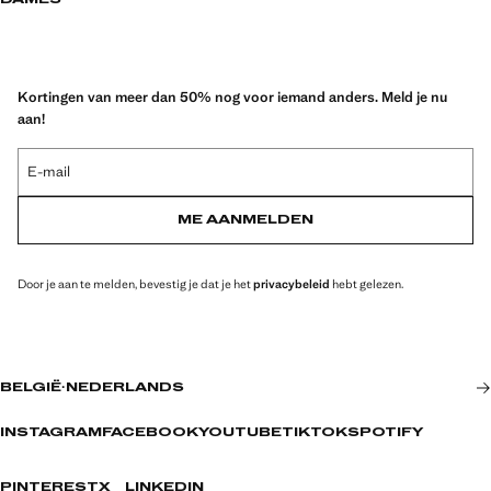
DAMES
Kortingen van meer dan 50% nog voor iemand anders. Meld je nu
aan!
E-mail
ME AANMELDEN
Door je aan te melden, bevestig je dat je het
privacybeleid
hebt gelezen.
BELGIË
·
NEDERLANDS
INSTAGRAM
FACEBOOK
YOUTUBE
TIKTOK
SPOTIFY
PINTEREST
X
LINKEDIN