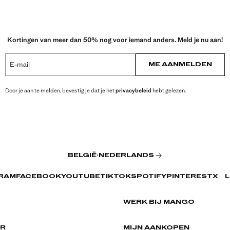
Kortingen van meer dan 50% nog voor iemand anders. Meld je nu aan!
E-mail
ME AANMELDEN
Door je aan te melden, bevestig je dat je het
privacybeleid
hebt gelezen.
BELGIË
·
NEDERLANDS
RAM
FACEBOOK
YOUTUBE
TIKTOK
SPOTIFY
PINTEREST
X
L
WERK BIJ MANGO
ER
MIJN AANKOPEN