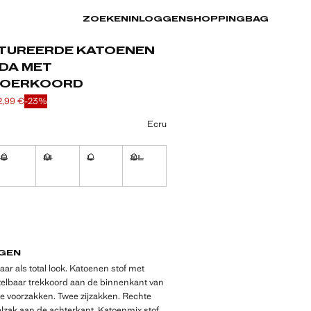
ZOEKEN
INLOGGEN
SHOPPINGBAG
TUREERDE KATOENEN
DA MET
NOERKOORD
2,99 €
-23%
jke prijs doorgehaald [29,99 € ]
 [22,99 € ]
ur
Ecru
S
M
L
XL
!
Ik wil hem!
Ik wil hem!
Ik wil hem!
Ik wil hem!
!
EDEN!
GEN
aar als total look. Katoenen stof met
stelbaar trekkoord aan de binnenkant van
wee voorzakken. Twee zijzakken. Rechte
zak aan de achterkant. Katoenmix stof.