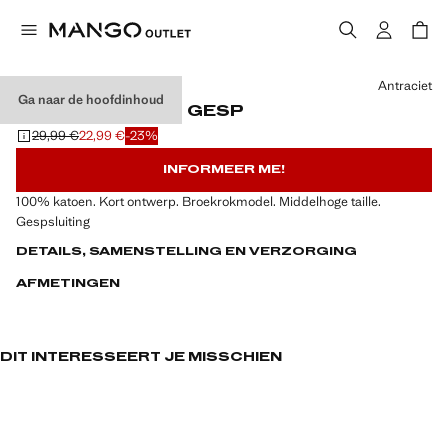
Kies een kleur
Antraciet
Ga naar de hoofdinhoud
BROEKROK MET GESP
29,99 €
22,99 €
-23%
Oorspronkelijke prijs doorgehaald [29,99 € ]
Huidige prijs [22,99 € ]
INFORMEER ME!
100% katoen. Kort ontwerp. Broekrokmodel. Middelhoge taille.
Gespsluiting
DETAILS, SAMENSTELLING EN VERZORGING
AFMETINGEN
DIT INTERESSEERT JE MISSCHIEN