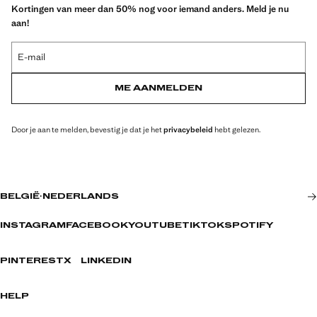
Kortingen van meer dan 50% nog voor iemand anders. Meld je nu
aan!
E-mail
ME AANMELDEN
Door je aan te melden, bevestig je dat je het
privacybeleid
hebt gelezen.
BELGIË
·
NEDERLANDS
INSTAGRAM
FACEBOOK
YOUTUBE
TIKTOK
SPOTIFY
PINTEREST
X
LINKEDIN
HELP