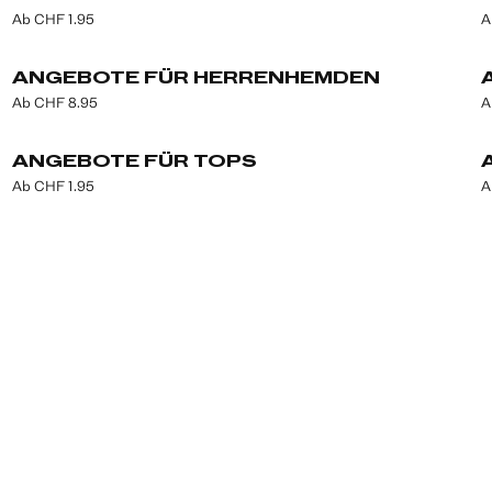
Ab CHF 1.95
A
ANGEBOTE FÜR HERRENHEMDEN
Ab CHF 8.95
A
ANGEBOTE FÜR TOPS
Ab CHF 1.95
A
Rabatte von mehr als -50 % vor allen anderen. Registrieren Sie sich jetzt!
E-Mail
ABONNIEREN
Mit Ihrer Anmeldung bestätigen Sie, dass Sie die
Datenschutzrichtlinie
gelesen haben.