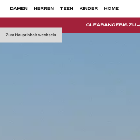
DAMEN
HERREN
TEEN
KINDER
HOME
CLEARANCE
BIS ZU 
Zum Hauptinhalt wechseln