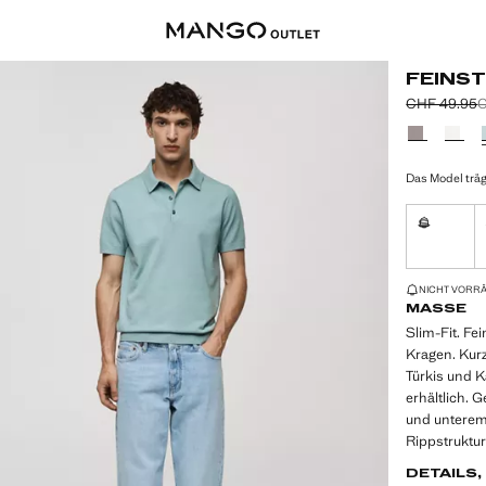
FEINS
CHF 49.95
C
Ausgangspre
Zweiter Prei
Aktueller Pr
Wählen Sie 
Das Model träg
S
Nicht vorrä
NUR WENIGE 
NICHT VORRÄT
MASSE
Slim-Fit. Fe
Kragen. Kur
Türkis und K
erhältlich. 
und unterem
Rippstruktu
DETAILS