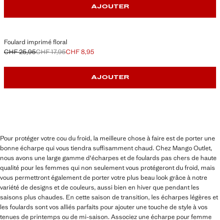
AJOUTER
Foulard imprimé floral
CHF 25,95
CHF 17,95
CHF 8,95
Prix initial barré [CHF 25,95 ]
Deuxième prix barré [CHF 17,95 ]
Prix actuel [CHF 8,95 ]
AJOUTER
Pour protéger votre cou du froid, la meilleure chose à faire est de porter une
bonne écharpe qui vous tiendra suffisamment chaud. Chez Mango Outlet,
nous avons une large gamme d'écharpes et de foulards pas chers de haute
qualité pour les femmes qui non seulement vous protégeront du froid, mais
vous permettront également de porter votre plus beau look grâce à notre
variété de designs et de couleurs, aussi bien en hiver que pendant les
saisons plus chaudes. En cette saison de transition, les écharpes légères et
les foulards sont vos alliés parfaits pour ajouter une touche de style à vos
tenues de printemps ou de mi-saison. Associez une écharpe pour femme