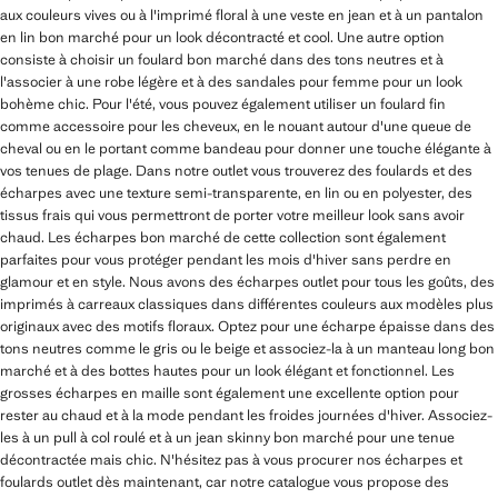
aux couleurs vives ou à l'imprimé floral à une veste en jean et à un pantalon
en lin bon marché pour un look décontracté et cool. Une autre option
consiste à choisir un foulard bon marché dans des tons neutres et à
l'associer à une robe légère et à des sandales pour femme pour un look
bohème chic. Pour l'été, vous pouvez également utiliser un foulard fin
comme accessoire pour les cheveux, en le nouant autour d'une queue de
cheval ou en le portant comme bandeau pour donner une touche élégante à
vos tenues de plage. Dans notre outlet vous trouverez des foulards et des
écharpes avec une texture semi-transparente, en lin ou en polyester, des
tissus frais qui vous permettront de porter votre meilleur look sans avoir
chaud. Les écharpes bon marché de cette collection sont également
parfaites pour vous protéger pendant les mois d'hiver sans perdre en
glamour et en style. Nous avons des écharpes outlet pour tous les goûts, des
imprimés à carreaux classiques dans différentes couleurs aux modèles plus
originaux avec des motifs floraux. Optez pour une écharpe épaisse dans des
tons neutres comme le gris ou le beige et associez-la à un manteau long bon
marché et à des bottes hautes pour un look élégant et fonctionnel. Les
grosses écharpes en maille sont également une excellente option pour
rester au chaud et à la mode pendant les froides journées d'hiver. Associez-
les à un pull à col roulé et à un jean skinny bon marché pour une tenue
décontractée mais chic. N'hésitez pas à vous procurer nos écharpes et
foulards outlet dès maintenant, car notre catalogue vous propose des