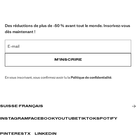
Des réductions de plus de -50 % avant tout le monde. Inscrivez-vous
dès maintenant !
E-mail
M’INSCRIRE
En vous inscrivant, vous confirmez avoir lu la
Politique de confidentialité
.
SUISSE
·
FRANÇAIS
INSTAGRAM
FACEBOOK
YOUTUBE
TIKTOK
SPOTIFY
PINTEREST
X
LINKEDIN