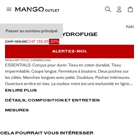
Choisissez une couleur
Kaki
Passer au contenu principal
TRENCH COTON HYDROFUGE
CHF 169,95
CHF 135,95
-20%
Prix initial barré [CHF 169,95 ]
Prix actuel [CHF 135,95 ]
ALERTEZ-MOI.
REGULAR FIT
COL CHEMISE
LONG
ESSENTIALS: Conçus pour durer. Tissu en coton durable. Tissu
imperméable. Coupe longue. Fermeture à boutons. Deux poches sur
les côtés. Manches longues avec patte. Doublure. Poches intérieures.
Ouverture arrière en bas. La couleur noire est une exclusivité en ligne.
Hydrofuge : La finition résistante de ce vêtement protège contre les
EN LIRE PLUS
pluies légères, repoussant le contact avec l'eau et les gouttes de pluie.
DÉTAILS, COMPOSITION ET ENTRETIEN
Col classique. Tissu 100 % coton. Fermeture à boutons sur le devant.
Ouverture à l'arrière. Le mannequin porte une taille M
MESURES
CELA POURRAIT VOUS INTÉRESSER