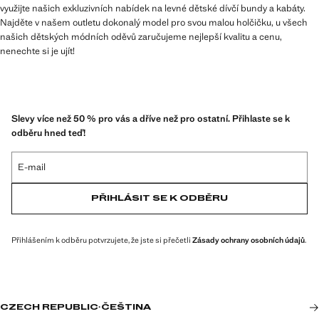
využijte našich exkluzivních nabídek na levné dětské dívčí bundy a kabáty.
Najděte v našem outletu dokonalý model pro svou malou holčičku, u všech
našich dětských módních oděvů zaručujeme nejlepší kvalitu a cenu,
nenechte si je ujít!
Slevy více než 50 % pro vás a dříve než pro ostatní. Přihlaste se k
odběru hned teď!
E-mail
PŘIHLÁSIT SE K ODBĚRU
Přihlášením k odběru potvrzujete, že jste si přečetli
Zásady ochrany osobních údajů
.
CZECH REPUBLIC
·
ČEŠTINA