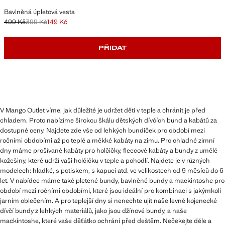
Bavlněná úpletová vesta
499 Kč
399 Kč
149 Kč
Původní cena přeškrtnutá [499 Kč ]
Druhá cena přeškrtnutá [399 Kč ]
Aktuální cena [149 Kč ]
PŘIDAT
V Mango Outlet víme, jak důležité je udržet děti v teple a chránit je před
chladem. Proto nabízíme širokou škálu dětských dívčích bund a kabátů za
dostupné ceny. Najdete zde vše od lehkých bundiček pro období mezi
ročními obdobími až po teplé a měkké kabáty na zimu. Pro chladné zimní
dny máme prošívané kabáty pro holčičky, fleecové kabáty a bundy z umělé
kožešiny, které udrží vaši holčičku v teple a pohodlí. Najdete je v různých
modelech: hladké, s potiskem, s kapucí atd. ve velikostech od 9 měsíců do 6
let. V nabídce máme také pletené bundy, bavlněné bundy a mackintoshe pro
období mezi ročními obdobími, které jsou ideální pro kombinaci s jakýmkoli
jarním oblečením. A pro teplejší dny si nenechte ujít naše levné kojenecké
dívčí bundy z lehkých materiálů, jako jsou džínové bundy, a naše
mackintoshe, které vaše děťátko ochrání před deštěm. Nečekejte déle a