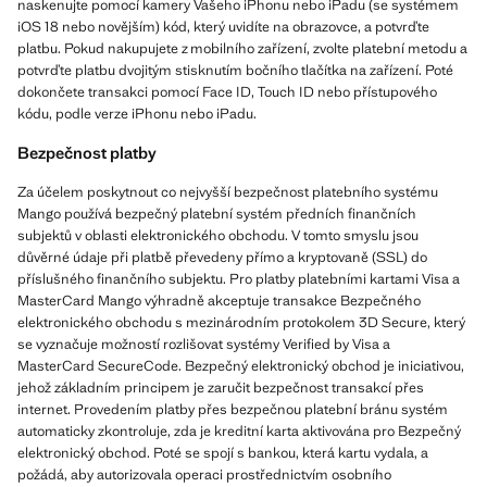
naskenujte pomocí kamery Vašeho iPhonu nebo iPadu (se systémem
iOS 18 nebo novějším) kód, který uvidíte na obrazovce, a potvrďte
platbu. Pokud nakupujete z mobilního zařízení, zvolte platební metodu a
potvrďte platbu dvojitým stisknutím bočního tlačítka na zařízení. Poté
dokončete transakci pomocí Face ID, Touch ID nebo přístupového
kódu, podle verze iPhonu nebo iPadu.
Bezpečnost platby
Za účelem poskytnout co nejvyšší bezpečnost platebního systému
Mango používá bezpečný platební systém předních finančních
subjektů v oblasti elektronického obchodu. V tomto smyslu jsou
důvěrné údaje při platbě převedeny přímo a kryptovaně (SSL) do
příslušného finančního subjektu. Pro platby platebními kartami Visa a
MasterCard Mango výhradně akceptuje transakce Bezpečného
elektronického obchodu s mezinárodním protokolem 3D Secure, který
se vyznačuje možností rozlišovat systémy Verified by Visa a
MasterCard SecureCode. Bezpečný elektronický obchod je iniciativou,
jehož základním principem je zaručit bezpečnost transakcí přes
internet. Provedením platby přes bezpečnou platební bránu systém
automaticky zkontroluje, zda je kreditní karta aktivována pro Bezpečný
elektronický obchod. Poté se spojí s bankou, která kartu vydala, a
požádá, aby autorizovala operaci prostřednictvím osobního