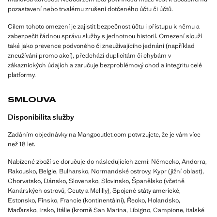
pozastavení nebo trvalému zrušení dotčeného účtu či účtů.
Cílem tohoto omezení je zajistit bezpečnost účtu i přístupu k němu a
zabezpečit řádnou správu služby s jednotnou historií. Omezení slouží
také jako prevence podvoného či zneužívajícího jednání (například
zneužívání promo akcí), předchází duplicitám či chybám v
zákaznických údajích a zaručuje bezproblémový chod a integritu celé
platformy.
SMLOUVA
Disponibilita služby
Zadáním objednávky na Mangooutlet.com potvrzujete, že je vám více
než 18 let.
Nabízené zboží se doručuje do následujících zemí: Německo, Andorra,
Rakousko, Belgie, Bulharsko, Normandské ostrovy, Kypr (jižní oblast),
Chorvatsko, Dánsko, Slovensko, Slovinsko, Španělsko (včetně
Kanárských ostrovů, Ceuty a Melilly), Spojené státy americké,
Estonsko, Finsko, Francie (kontinentální), Řecko, Holandsko,
Maďarsko, Irsko, Itálie (kromě San Marina, Libigno, Campione, italské