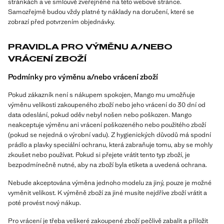
stránkách a ve smlouvě zveřejněné na této webové stránce.
Samozřejmě budou vždy platné ty náklady na doručení, které se
zobrazí před potvrzením objednávky.
PRAVIDLA PRO VÝMĚNU A/NEBO
VRÁCENÍ ZBOŽÍ
Podmínky pro výměnu a/nebo vrácení zboží
Pokud zákazník není s nákupem spokojen, Mango mu umožňuje
výměnu velikosti zakoupeného zboží nebo jeho vrácení do 30 dní od
data odeslání, pokud oděv nebyl nošen nebo poškozen. Mango
neakceptuje výměnu ani vrácení poškozeného nebo použitého zboží
(pokud se nejedná o výrobní vadu). Z hygienických důvodů má spodní
prádlo a plavky speciální ochranu, která zabraňuje tomu, aby se mohly
zkoušet nebo používat. Pokud si přejete vrátit tento typ zboží, je
bezpodmínečně nutné, aby na zboží byla etiketa a uvedená ochrana.
Nebude akceptována výměna jednoho modelu za jiný, pouze je možné
vyměnit velikost. K výměně zboží za jiné musíte nejdříve zboží vrátit a
poté provést nový nákup.
Pro vrácení je třeba veškeré zakoupené zboží pečlivě zabalit a přiložit