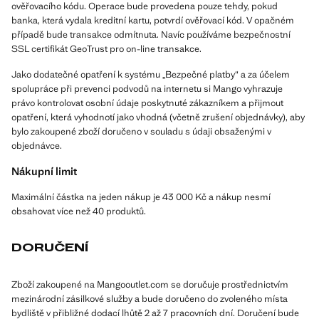
ověřovacího kódu. Operace bude provedena pouze tehdy, pokud
banka, která vydala kreditní kartu, potvrdí ověřovací kód. V opačném
případě bude transakce odmítnuta. Navíc používáme bezpečnostní
SSL certifikát GeoTrust pro on-line transakce.
Jako dodatečné opatření k systému „Bezpečné platby“ a za účelem
spolupráce při prevenci podvodů na internetu si Mango vyhrazuje
právo kontrolovat osobní údaje poskytnuté zákazníkem a přijmout
opatření, která vyhodnotí jako vhodná (včetně zrušení objednávky), aby
bylo zakoupené zboží doručeno v souladu s údaji obsaženými v
objednávce.
Nákupní limit
Maximální částka na jeden nákup je 43 000 Kč a nákup nesmí
obsahovat více než 40 produktů.
DORUČENÍ
Zboží zakoupené na Mangooutlet.com se doručuje prostřednictvím
mezinárodní zásilkové služby a bude doručeno do zvoleného místa
bydliště v přibližné dodací lhůtě 2 až 7 pracovních dní. Doručení bude