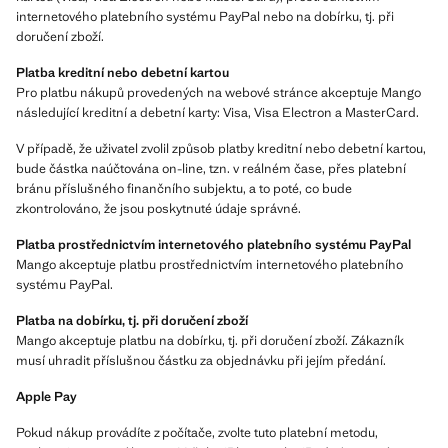
internetového platebního systému PayPal nebo na dobírku, tj. při
doručení zboží.
Platba kreditní nebo debetní kartou
Pro platbu nákupů provedených na webové stránce akceptuje Mango
následující kreditní a debetní karty: Visa, Visa Electron a MasterCard.
V případě, že uživatel zvolil způsob platby kreditní nebo debetní kartou,
bude částka naúčtována on-line, tzn. v reálném čase, přes platební
bránu příslušného finančního subjektu, a to poté, co bude
zkontrolováno, že jsou poskytnuté údaje správné.
Platba prostřednictvím internetového platebního systému PayPal
Mango akceptuje platbu prostřednictvím internetového platebního
systému PayPal.
Platba na dobírku, tj. při doručení zboží
Mango akceptuje platbu na dobírku, tj. při doručení zboží. Zákazník
musí uhradit příslušnou částku za objednávku při jejím předání.
Apple Pay
Pokud nákup provádíte z počítače, zvolte tuto platební metodu,