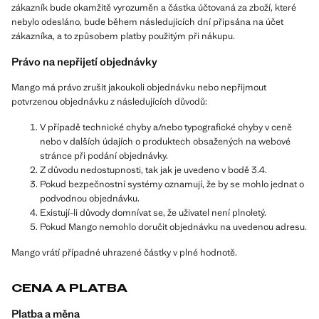
zákazník bude okamžitě vyrozuměn a částka účtovaná za zboží, které
nebylo odesláno, bude během následujících dní připsána na účet
zákazníka, a to způsobem platby použitým při nákupu.
Právo na nepřijetí objednávky
Mango má právo zrušit jakoukoli objednávku nebo nepřijmout
potvrzenou objednávku z následujících důvodů:
V případě technické chyby a/nebo typografické chyby v ceně
nebo v dalších údajích o produktech obsažených na webové
stránce při podání objednávky.
Z důvodu nedostupnosti, tak jak je uvedeno v bodě 3.4.
Pokud bezpečnostní systémy oznamují, že by se mohlo jednat o
podvodnou objednávku.
Existují-li důvody domnívat se, že uživatel není plnoletý.
Pokud Mango nemohlo doručit objednávku na uvedenou adresu.
Mango vrátí případné uhrazené částky v plné hodnotě.
CENA A PLATBA
Platba a měna