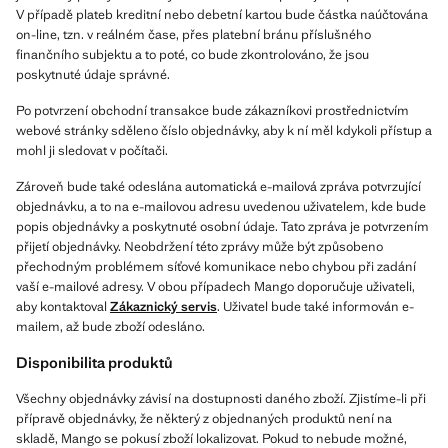
V případě plateb kreditní nebo debetní kartou bude částka naúčtována
on-line, tzn. v reálném čase, přes platební bránu příslušného
finančního subjektu a to poté, co bude zkontrolováno, že jsou
poskytnuté údaje správné.
Po potvrzení obchodní transakce bude zákazníkovi prostřednictvím
webové stránky sděleno číslo objednávky, aby k ní měl kdykoli přístup a
mohl ji sledovat v počítači.
Zároveň bude také odeslána automatická e-mailová zpráva potvrzující
objednávku, a to na e-mailovou adresu uvedenou uživatelem, kde bude
popis objednávky a poskytnuté osobní údaje. Tato zpráva je potvrzením
přijetí objednávky. Neobdržení této zprávy může být způsobeno
přechodným problémem síťové komunikace nebo chybou při zadání
vaší e-mailové adresy. V obou případech Mango doporučuje uživateli,
aby kontaktoval
Zákaznický servis
. Uživatel bude také informován e-
mailem, až bude zboží odesláno.
Disponibilita produktů
Všechny objednávky závisí na dostupnosti daného zboží. Zjistíme-li při
přípravě objednávky, že některý z objednaných produktů není na
skladě, Mango se pokusí zboží lokalizovat. Pokud to nebude možné,