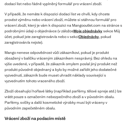
dodací list nebo řádně vyplněný formulář pro vrácení zboží.
V případě, že nemáte k dispozici dodací list ve chvíli, kdy chcete
provést výměnu nebo vrácení zboží, můžete si stáhnou formulář pro
vrácení zboží, který je vám k dispozici na Mangooutlet.com na stránce s
podrobnými údaji o objednávce (v záložce
Moje objednávky
sekce Můj
účet, pokud jste zaregistrován/a nebo v sekci
Objednávky
, pokud
zaregistrován/a nejste).
Mango nenese odpovědnost vůči zákazníkovi, pokud je produkt
obsažený v balíčku vráceným zákazníkem nesprávný. Bez ohledu na
výše uvedené, v případě, že zákazník omylem poslal jiný produkt než
produkt původně objednaný a bylo by možné zařídit jeho dodatečné
vyzvednutí, zákazník bude muset uhradit náklady související s
vyzvednutím tohoto vraceného zboží.
Zboží obsahující hořlavé látky (například parfémy, tělové spreje atd.) lze
vrátit pouze s označením nebezpečného zboží a v původním obalu.
Parfémy, svíčky a další kosmetické výrobky musí být vráceny v
původním zapečetěném obalu.
Vrácení zboží na podacím místě