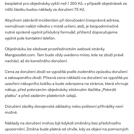
bezplatné pro objednávky vyšší než 1 250 Kč, v případě objednávek za
nižší částku budou náklady za doručení 75 Kč.
Abychom zabránili incidentům při doručování (nesprávná adresa,
nemožnost nalézt někoho v místě určení, atd), je bezpodmínečně
nutné správně vyplnit příslušný formulář, přičemž doporučujeme
vyplnit pole kontaktní telefon.
Objednávku lze sledovat prostřednictvím webové stránky
Mangooutlet.com. Tam bude vždy uvedeno místo, kde se zboží právě
nachází, až do konečného doručení.
Cena za doručení zboží se vypočítá podle zvoleného způsobu doručení
a zakoupeného zboží. Přesná cena nákladů na doručení se vypočítá po
uzavření nákupního košíku a bude zobrazena na stránce, která shrnuje
nákup, před potvrzením objednávky stisknutím tlačítka „Potvrdit
platbu“ a před zadáním platebních údajů.
Doručení zásilky dovojenské základny nebo poštovní přihrádky není
možné.
Náklady na doručení mohou být kdykoli změněny bez předchozího
upozornění. Změna bude platná od chvíle, kdy se objeví na pomocných