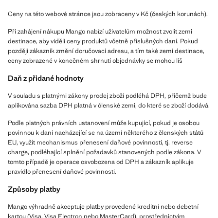
Ceny na této webové stránce jsou zobraceny v Kč (českých korunách).
Při zahájení nákupu Mango nabízí uživatelům možnost zvolit zemi
destinace, aby viděli ceny produktů včetně příslušných daní. Pokud
později zákazník změní doručovací adresu, a tím také zemi destinace,
ceny zobrazené v konečném shrnutí objednávky se mohou liš
Daň z přidané hodnoty
V souladu s platnými zákony prodej zboží podléhá DPH, přičemž bude
aplikována sazba DPH platná v členské zemi, do které se zboží dodává.
Podle platných právních ustanovení může kupující, pokud je osobou
povinnou k dani nacházející se na území některého z členských států
EU, využít mechanismus přenesení daňové povinnosti, tj. reverse
charge, podléhající splnění požadavků stanovených podle zákona. V
tomto případě je operace osvobozena od DPH a zákazník aplikuje
pravidlo přenesení daňové povinnosti.
Způsoby platby
Mango výhradně akceptuje platby provedené kreditní nebo debetní
kartou (Visa, Visa Electron nebo MasterCard), prostřednictvím