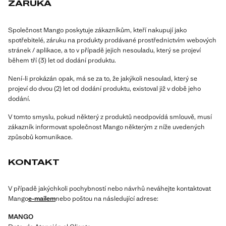
ZÁRUKA
Společnost Mango poskytuje zákazníkům, kteří nakupují jako
spotřebitelé, záruku na produkty prodávané prostřednictvím webových
stránek / aplikace, a to v případě jejich nesouladu, který se projeví
během tří (3) let od dodání produktu.
Není-li prokázán opak, má se za to, že jakýkoli nesoulad, který se
projeví do dvou (2) let od dodání produktu, existoval již v době jeho
dodání.
V tomto smyslu, pokud některý z produktů neodpovídá smlouvě, musí
zákazník informovat společnost Mango některým z níže uvedených
způsobů komunikace.
KONTAKT
V případě jakýchkoli pochybností nebo návrhů neváhejte kontaktovat
Mango
e-mailem
nebo poštou na následující adrese:
MANGO