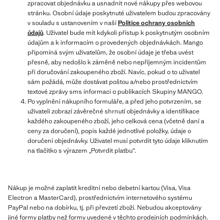
zpracovat objednávku a usnadnit nové nákupy přes webovou
stránku. Osobní údaje poskytnuté uživatelem budou zpracovány
v souladu s ustanovením v naší
Politice ochrany osobních
údajů
. Uživatel bude mít kdykoli přístup k poskytnutým osobním
údajům a k informacím o provedených objednávkách. Mango
připomíná svým uživatelům, že osobní údaje je třeba uvést
přesně, aby nedošlo k záměně nebo nepříjemným incidentům
při doručování zakoupeného zboží. Navíc, pokud o to uživatel
sám požádá, může dostávat poštou a/nebo prostřednictvím
textové zprávy sms informaci o publikacích Skupiny MANGO.
Po vyplnění nákupního formuláře, a před jeho potvrzením, se
uživateli zobrazí závěrečné shrnutí objednávky a identifikace
každého zakoupeného zboží, jeho celková cena (včetně daní a
ceny za doručení), popis každé jednotlivé položky, údaje o
doručení objednávky. Uživatel musí potvrdit tyto údaje kliknutím
na tlačítko s výrazem „Potvrdit platbu“.
Nákup je možné zaplatit kreditní nebo debetní kartou (Visa, Visa
Electron a MasterCard), prostřednictvím internetového systému
PayPal nebo na dobírku, tj. při převzetí zboží. Nebudou akceptovány
jiné formy platby než formy uvedené v těchto prodejních podmínkách.