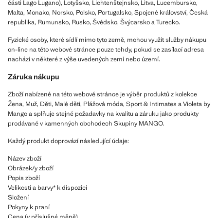
části Lago Lugano), Lotyšsko, Lichtenštejnsko, Litva, Lucembursko,
Malta, Monako, Norsko, Polsko, Portugalsko, Spojené království, Česká
republika, Rumunsko, Rusko, Švédsko, Švýcarsko a Turecko.
Fyzické osoby, které sídlí mimo tyto země, mohou využít služby nákupu
on-line na této webové stránce pouze tehdy, pokud se zasílací adresa
nachází v některé z výše uvedených zemí nebo území.
Záruka nákupu
Zboží nabízené na této webové stránce je výběr produktů z kolekce
Žena, Muž, Děti, Malé děti, Plážová móda, Sport & Intimates a Violeta by
Mango a splňuje stejné požadavky na kvalitu a záruku jako produkty
prodávané v kamenných obchodech Skupiny MANGO.
Každý produkt doprovází následující údaje:
Název zboží
Obrázek/y zboží
Popis zboží
Velikosti a barvy* k dispozici
Složení
Pokyny k praní
Cena (v příslušné měně)