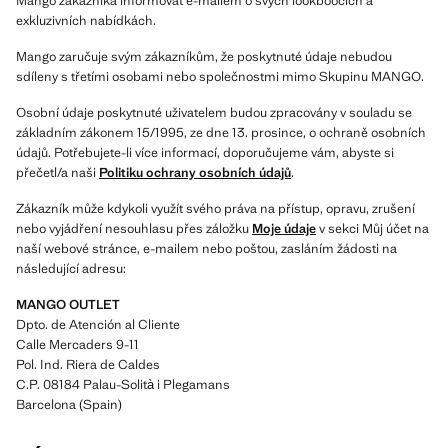
Mango zákazníka informovat e-mailem o svých lookboocích a
exkluzivních nabídkách.
Mango zaručuje svým zákazníkům, že poskytnuté údaje nebudou
sdíleny s třetími osobami nebo společnostmi mimo Skupinu MANGO.
Osobní údaje poskytnuté uživatelem budou zpracovány v souladu se
základním zákonem 15/1995, ze dne 13. prosince, o ochraně osobních
údajů. Potřebujete-li více informací, doporučujeme vám, abyste si
přečetl/a naši
Politiku ochrany osobních údajů
.
Zákazník může kdykoli využít svého práva na přístup, opravu, zrušení
nebo vyjádření nesouhlasu přes záložku
Moje údaje
v sekci Můj účet na
naší webové stránce, e-mailem nebo poštou, zasláním žádosti na
následující adresu:
MANGO OUTLET
Dpto. de Atención al Cliente
Calle Mercaders 9-11
Pol. Ind. Riera de Caldes
C.P. 08184 Palau-Solità i Plegamans
Barcelona (Spain)