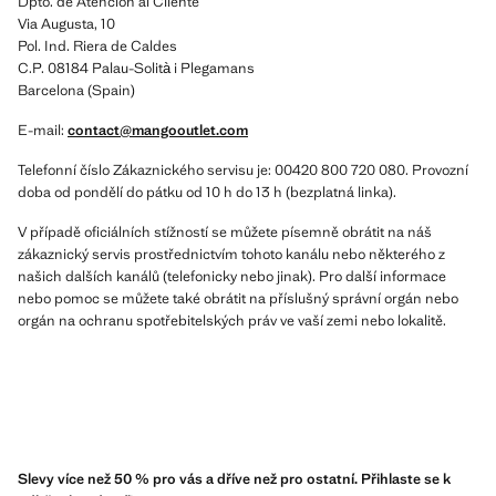
Dpto. de Atención al Cliente
Via Augusta, 10
Pol. Ind. Riera de Caldes
C.P. 08184 Palau-Solità i Plegamans
Barcelona (Spain)
E-mail:
contact@mangooutlet.com
Telefonní číslo Zákaznického servisu je: 00420 800 720 080. Provozní
doba od pondělí do pátku od 10 h do 13 h (bezplatná linka).
V případě oficiálních stížností se můžete písemně obrátit na náš
zákaznický servis prostřednictvím tohoto kanálu nebo některého z
našich dalších kanálů (telefonicky nebo jinak). Pro další informace
nebo pomoc se můžete také obrátit na příslušný správní orgán nebo
orgán na ochranu spotřebitelských práv ve vaší zemi nebo lokalitě.
Slevy více než 50 % pro vás a dříve než pro ostatní. Přihlaste se k