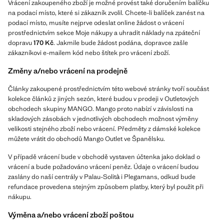
Vrácení zakoupeného zboží je možné provést také doručením balíčku
na podací místo, které si zákazník zvolil. Chcete-li balíček zanést na
podací místo, musíte nejprve odeslat online žádost o vrácení
prostřednictvím sekce Moje nákupy a uhradit náklady na zpáteční
dopravu
170 Kč
. Jakmile bude žádost podána, dopravce zašle
zákazníkovi e-mailem kód nebo štítek pro vrácení zboží.
Změny a/nebo vrácení na prodejně
Články zakoupené prostřednictvím této webové stránky tvoří součást
kolekce článků z jiných sezón, které budou v prodeji v Outletových
obchodech skupiny MANGO. Mango proto nabízí v závislosti na
skladových zásobách v jednotlivých obchodech možnost výměny
velikosti stejného zboží nebo vrácení. Předměty z dámské kolekce
můžete vrátit do obchodů Mango Outlet ve Španělsku.
V případě vrácení bude v obchodě vystaven účtenka jako doklad o
vrácení a bude požadováno vrácení peněz. Údaje o vrácení budou
zaslány do naší centrály v Palau-Solità i Plegamans, odkud bude
refundace provedena stejným způsobem platby, který byl použit při
nákupu.
Výměna a/nebo vrácení zboží poštou