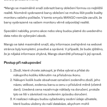
*Mango se maximálně snaží zobrazit barvy oblečení formou co nejbližší
realitě. Nicméně vyobrazené barvy oblečení se mohou lišit podle kvality
monitoru vašeho počítače. V tomto smyslu MANGO nemůže zaručit, že
barvy vyobrazené na vašem monitoru věrně odpovídají realitě.
Speciální nabídky, promo akce nebo slevy budou platné do uvedeného
data nebo do vyčerpání zásob.
Mango se také maximálně snaží, aby informace zveřejněné na webové
stránce byly kompletní, pravdivé a správné. V případě, že bude zjištěno,
že je nějaká informace chybná, Mango okamžitě přistoupí k její opravě.
Postup při nakupování
Zboží, které chcete zakoupit, je třeba vybrat a přidat do
nákupního košíku kliknutím na příslušnou ikonu.
Nákupní košík bude obsahovat označení zvoleného zboží, jeho
název, velikost, zvolenou barvu a cenu v příslušné měně (včetně
daní). Uvedená cena nezahrnuje náklady na doručení, protože
tyto se liší v závislosti na zvoleném způsobu doručení.
K realizaci nákupu budou vyžadovány osobní údaje uživatele,
které budou uloženy do naší databáze, abychom mohli