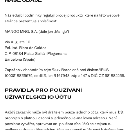
NAŠE ÚDAJE
Následující podmínky regulují prodej produktů, které na této webové
stránce prezentuje společnost:
MANGO MNG, S.A. (dále jen „Mango“)
Via Augusta, 10
Pol. Ind. Riera de Caldes
C.P. 08184 Palau-Solità i Plegamans
Barcelona (Spain)
Zapsáno v obchodním rejstříku v Barceloně pod číslem/IRUS
1000318835574, oddíl 3, list B 167948, zápis 147 s DIČ CZ 681882255.
PRAVIDLA PRO POUŽÍVÁNÍ
UŽIVATELSKÉHO ÚČTU
Každý zákazník může být držitelem pouze jednoho účtu, který musí být
propojen s platnou, osobní a jedinečnou e-mailovou adresou. Není
povoleno vytvářet, spravovat ani používat více účtů se stejnou e-
mailovou adresou. Nedodržení této povinnosti může vést k dočasnému