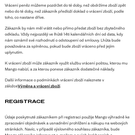
Vrácení peněz můžeme pozdržet do té doby, než obdržíme zboží zpět
nebo do té doby, než zákazník předloží doklad o vrácení zboží, podle
toho, co nastane dříve.
Zákazník by nám měl vrátit nebo přímo předat zboží bez zbytečného
odkladu. Vždy nejpozději ve lhůtě 14ti kalendářních dní od data, kdy
nám oznámil své rozhodnutí o odstoupení od smlouvy. Lhůta bude
považována za splněnou, pokud bude zboží vráceno před jejím
uplynutím.
K vrácení zboží může zákazník využít službu vrácení poštou, kterou mu
Mango nabízí, a za kterou ponese zákazník dodatečné náklady.
Další informace o podmínkách vrácení zboží naleznete v
záložce
Výměna a vrácení zboží
.
REGISTRACE
Údaje poskytnuté zákazníkem při registraci použije Mango výhradně ke
zpracování objednávek a usnadnění prohlížení a nákupu na webových
stránkách. Navíc, v případě výslovného souhlasu zákazníka, bude