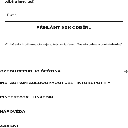
odběru hned teď!
E-mail
PŘIHLÁSIT SE K ODBĚRU
Přihlášením k odběru potvrzujete, že jste si přečetli
Zásady ochrany osobních údajů
.
CZECH REPUBLIC
·
ČEŠTINA
INSTAGRAM
FACEBOOK
YOUTUBE
TIKTOK
SPOTIFY
PINTEREST
X
LINKEDIN
NÁPOVĚDA
ZÁSILKY