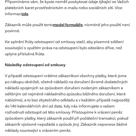
Připomínáme vám, že byste neměli poskytovat údaje týkající se Vašich
platebních karet prostřednictvím e-mailu nebo sociálních sítí. Více
informací
zde
.
Zákazník může použít tento
model formuláře
, nicméně jeho použití není
povinné.
Ke splnění lhůty odstoupení od smlouvy stačí, aby písemné sdělení
související s využitím práva na odstoupení bylo odesláno dříve, než
uplyne příslušná lhůta.
Následky odstoupení od smlouvy
V případě odstoupení vrátíme zákazníkovi všechny platby, které jsme
po nákupu obdrželi, včetně nákladů na doručení (kromě dodatečných
nákladů spojených se způsobem doručení zvoleným zákazníkem a
odlišným od nejméně nákladného způsobu běžného doručení, které
nabízíme), a to bez zbytečného odkladu a v každém případě nejpozději
do 14ti kalendářních dní od data, kdy nás informujete o vašem
rozhodnutí odstoupit od této smlouvy. Přistoupíme k vrácení peněz
způsobem platby, který zákazník použil při počáteční transakci, pokud
zákazník výslovně nepožádá o způsob jiný. Zákazník neponese žádné
náklady související s vrácením peněz.