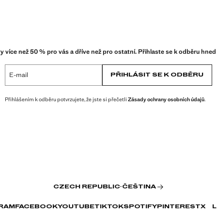
y více než 50 % pro vás a dříve než pro ostatní. Přihlaste se k odběru hned
E-mail
PŘIHLÁSIT SE K ODBĚRU
Přihlášením k odběru potvrzujete, že jste si přečetli
Zásady ochrany osobních údajů
.
CZECH REPUBLIC
·
ČEŠTINA
RAM
FACEBOOK
YOUTUBE
TIKTOK
SPOTIFY
PINTEREST
X
L