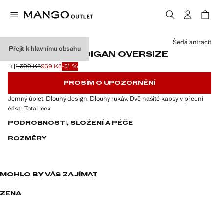
Vyberte barvu
Šedá antracit
Přejít k hlavnímu obsahu
ÚPLETOVÝ KARDIGAN OVERSIZE
1 399 Kč
969 Kč
-31 %
Původní cena přeškrtnutá [1 399 Kč ]
Aktuální cena [969 Kč ]
PROSÍM O UPOZORNĚNÍ
Jemný úplet. Dlouhý design. Dlouhý rukáv. Dvě našité kapsy v přední
části. Total look
PODROBNOSTI, SLOŽENÍ A PÉČE
ROZMĚRY
MOHLO BY VÁS ZAJÍMAT
ZENA