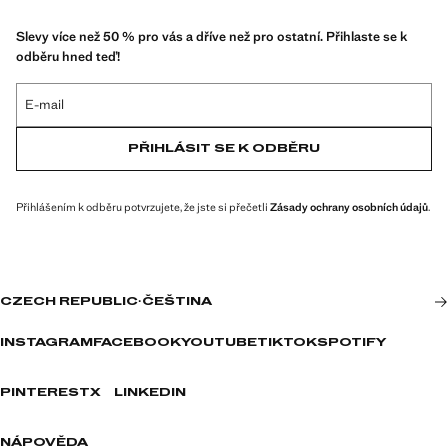
Slevy více než 50 % pro vás a dříve než pro ostatní. Přihlaste se k
odběru hned teď!
E-mail
PŘIHLÁSIT SE K ODBĚRU
Přihlášením k odběru potvrzujete, že jste si přečetli
Zásady ochrany osobních údajů
.
CZECH REPUBLIC
·
ČEŠTINA
INSTAGRAM
FACEBOOK
YOUTUBE
TIKTOK
SPOTIFY
PINTEREST
X
LINKEDIN
NÁPOVĚDA