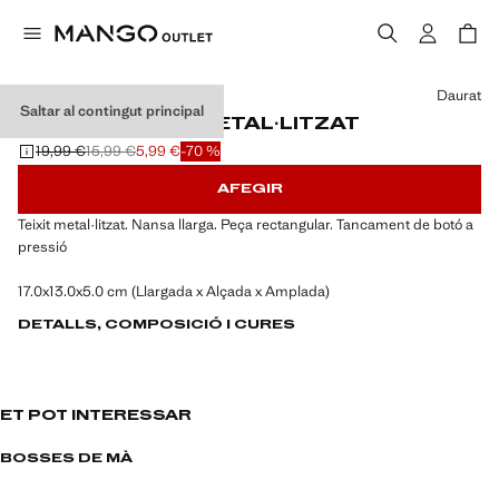
Selecciona un color
Daurat
Saltar al contingut principal
BOSSA EFECTE METAL·LITZAT
19,99 €
15,99 €
5,99 €
-70 %
Preu inicial ratllat [19,99 € ]
Segon preu ratllat [15,99 € ]
Preu actual [5,99 € ]
AFEGIR
Teixit metal·litzat. Nansa llarga. Peça rectangular. Tancament de botó a
pressió
17.0x13.0x5.0 cm (Llargada x Alçada x Amplada)
DETALLS, COMPOSICIÓ I CURES
ET POT INTERESSAR
BOSSES DE MÀ