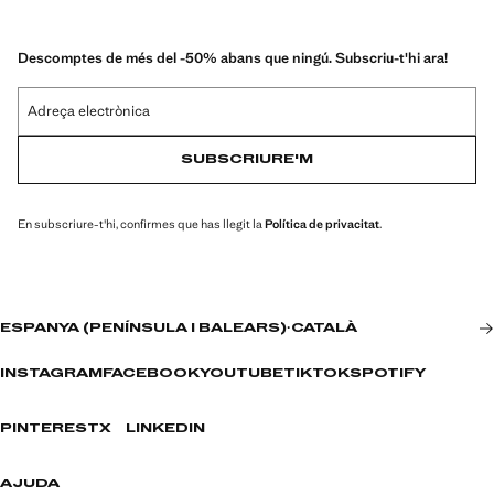
Descomptes de més del -50% abans que ningú. Subscriu-t'hi ara!
Adreça electrònica
SUBSCRIURE'M
En subscriure-t'hi, confirmes que has llegit la
Política de privacitat
.
ESPANYA (PENÍNSULA I BALEARS)
·
CATALÀ
INSTAGRAM
FACEBOOK
YOUTUBE
TIKTOK
SPOTIFY
PINTEREST
X
LINKEDIN
AJUDA