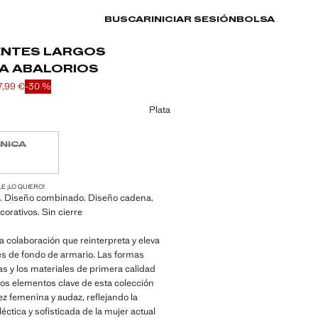
BUSCAR
INICIAR SESIÓN
BOLSA
ENTES LARGOS
A ABALORIOS
7,99 €
-30 %
l tachado [40,00 € ]
 [27,99 € ]
n color
Plata
ÚNICA
ble ¡Lo quiero!
ADES!
E ¡LO QUIERO!
o. Diseño combinado. Diseño cadena.
corativos. Sin cierre
a colaboración que reinterpreta y eleva
es de fondo de armario. Las formas
s y los materiales de primera calidad
los elementos clave de esta colección
vez femenina y audaz, reflejando la
éctica y sofisticada de la mujer actual