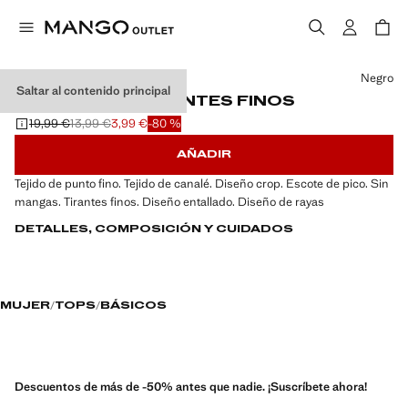
Selecciona un color
Negro
Saltar al contenido principal
TOP CANALÉ TIRANTES FINOS
19,99 €
13,99 €
3,99 €
-80 %
Precio inicial tachado [19,99 € ]
Segundo precio tachado [13,99 € ]
Precio actual [3,99 € ]
AÑADIR
Tejido de punto fino. Tejido de canalé. Diseño crop. Escote de pico. Sin
mangas. Tirantes finos. Diseño entallado. Diseño de rayas
DETALLES, COMPOSICIÓN Y CUIDADOS
MUJER
TOPS
BÁSICOS
Descuentos de más de -50% antes que nadie. ¡Suscríbete ahora!