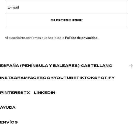
E-mail
SUSCRIBIRME
Al suscribirte, confirmas que has leído la
Política de privacidad
.
ESPAÑA (PENÍNSULA Y BALEARES)
·
CASTELLANO
INSTAGRAM
FACEBOOK
YOUTUBE
TIKTOK
SPOTIFY
PINTEREST
X
LINKEDIN
AYUDA
ENVÍOS