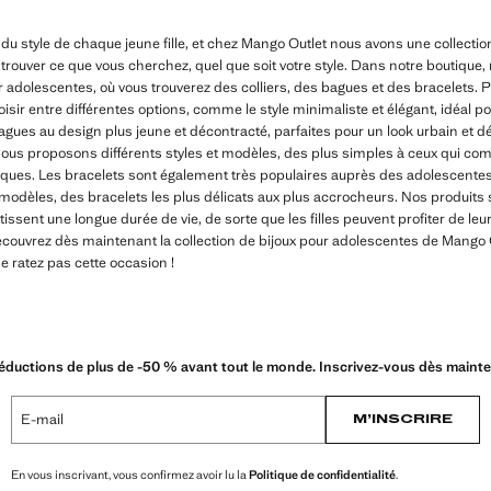
e du style de chaque jeune fille, et chez Mango Outlet nous avons une collectio
trouver ce que vous cherchez, quel que soit votre style. Dans notre boutiqu
ur adolescentes, où vous trouverez des colliers, des bagues et des bracelets.
sir entre différentes options, comme le style minimaliste et élégant, idéal p
gues au design plus jeune et décontracté, parfaites pour un look urbain et dé
 Nous proposons différents styles et modèles, des plus simples à ceux qui co
niques. Les bracelets sont également très populaires auprès des adolescente
 modèles, des bracelets les plus délicats aux plus accrocheurs. Nos produits
tissent une longue durée de vie, de sorte que les filles peuvent profiter de l
écouvrez dès maintenant la collection de bijoux pour adolescentes de Mango O
ne ratez pas cette occasion !
éductions de plus de -50 % avant tout le monde. Inscrivez-vous dès mainte
E-mail
M’INSCRIRE
En vous inscrivant, vous confirmez avoir lu la
Politique de confidentialité
.