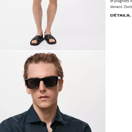
et poignets 
devant. Ourle
DÉTAILS