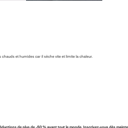
ats chauds et humides car il sèche vite et limite la chaleur.
éductions de plus de -50 % avant tout le monde. Inscrivez-vous dès mainte