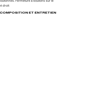
boutonnés. Fermeture à boutons sur le
t droit
, COMPOSITION ET ENTRETIEN