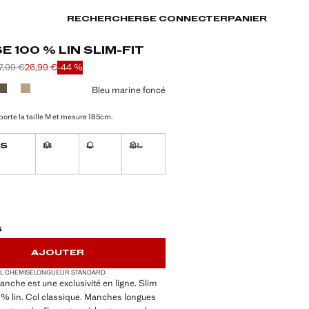
RECHERCHER
SE CONNECTER
PANIER
E 100 % LIN SLIM-FIT
7,99 €
26,99 €
-44 %
arré [59,99 € ]
x barré [47,99 € ]
26,99 € ]
ne couleur
Bleu marine foncé
orte la taille M et mesure 185cm.
S
M
L
XL
Non disponible. Je le veux !
Non disponible. Je le veux !
Non disponible. Je le veux !
ible. Je le veux !
TÉS !
LE. JE LE VEUX !
S
AJOUTER
L CHEMISE
LONGUEUR STANDARD
lanche est une exclusivité en ligne. Slim
00 % lin. Col classique. Manches longues