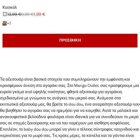
Κασκόλ
12,99 €
9,99 €
1,99 €
Αρχική τιμή με διαγραφή [12,99 € ]
Δεύτερη τιμή με διαγραφή [9,99 € ]
Ισχύουσα τιμή [1,99 € ]
+1 χρώμα
+
1
ΠΡΟΣΘΉΚΗ
Τα αξεσουάρ είναι βασικά στοιχεία που συμπληρώνουν την εμφάνιση και
προσφέρουν άνεση στο αγοράκι σας. Στο Mango Outlet, σας προσφέρουμε μια
ευρεία γκάμα από υψηλής ποιότητας, φθηνά αξεσουάρ για αγοράκια,
σχεδιασμένα με γνώμονα τις ανάγκες του μικρού σας. Ανάμεσα στα
εκπτωτικά αξεσουάρ μας, θα βρείτε το dou dou, ένα απαραίτητο αξεσουάρ που
θα βοηθήσει το αγοράκι σας να ηρεμήσει για να κοιμηθεί. Αυτά τα μαλακά και
ανακουφιστικά βελούδινα φουλάρια είναι ιδανικά για να συνοδεύουν το μικρό
σας σε στιγμές ξεκούρασης και να του παρέχουν μια αίσθηση ασφάλειας.
Επιπλέον, το baby dou dou μπορεί να γίνει ο τέλειος σύντροφος παιχνιδιού και
περιπέτειας για το μωρό σας. Τις κρύες μέρες, τα καπέλα και τα γάντια είναι