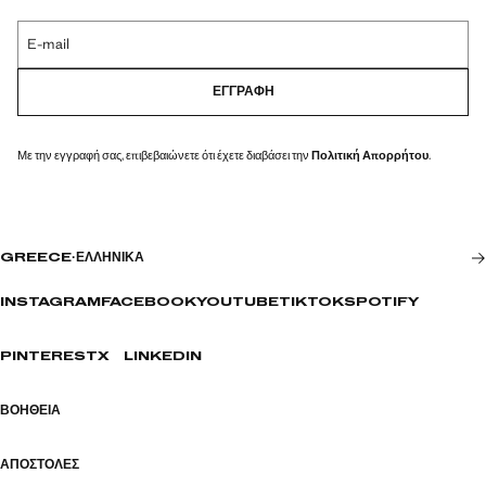
E-mail
ΕΓΓΡΑΦΉ
Με την εγγραφή σας, επιβεβαιώνετε ότι έχετε διαβάσει την
Πολιτική Απορρήτου
.
GREECE
·
ΕΛΛΗΝΙΚΆ
INSTAGRAM
FACEBOOK
YOUTUBE
TIKTOK
SPOTIFY
PINTEREST
X
LINKEDIN
ΒΟΉΘΕΙΑ
ΑΠΟΣΤΟΛΈΣ