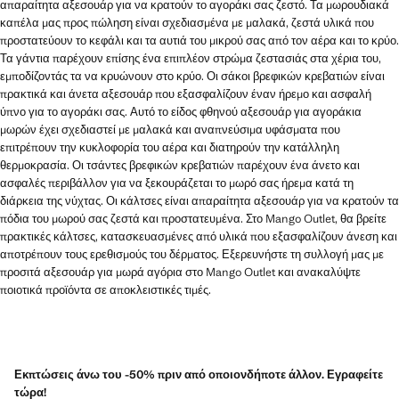
απαραίτητα αξεσουάρ για να κρατούν το αγοράκι σας ζεστό. Τα μωρουδιακά
καπέλα μας προς πώληση είναι σχεδιασμένα με μαλακά, ζεστά υλικά που
προστατεύουν το κεφάλι και τα αυτιά του μικρού σας από τον αέρα και το κρύο.
Τα γάντια παρέχουν επίσης ένα επιπλέον στρώμα ζεστασιάς στα χέρια του,
εμποδίζοντάς τα να κρυώνουν στο κρύο. Οι σάκοι βρεφικών κρεβατιών είναι
πρακτικά και άνετα αξεσουάρ που εξασφαλίζουν έναν ήρεμο και ασφαλή
ύπνο για το αγοράκι σας. Αυτό το είδος φθηνού αξεσουάρ για αγοράκια
μωρών έχει σχεδιαστεί με μαλακά και αναπνεύσιμα υφάσματα που
επιτρέπουν την κυκλοφορία του αέρα και διατηρούν την κατάλληλη
θερμοκρασία. Οι τσάντες βρεφικών κρεβατιών παρέχουν ένα άνετο και
ασφαλές περιβάλλον για να ξεκουράζεται το μωρό σας ήρεμα κατά τη
διάρκεια της νύχτας. Οι κάλτσες είναι απαραίτητα αξεσουάρ για να κρατούν τα
πόδια του μωρού σας ζεστά και προστατευμένα. Στο Mango Outlet, θα βρείτε
πρακτικές κάλτσες, κατασκευασμένες από υλικά που εξασφαλίζουν άνεση και
αποτρέπουν τους ερεθισμούς του δέρματος. Εξερευνήστε τη συλλογή μας με
προσιτά αξεσουάρ για μωρά αγόρια στο Mango Outlet και ανακαλύψτε
ποιοτικά προϊόντα σε αποκλειστικές τιμές.
Εκπτώσεις άνω του -50% πριν από οποιονδήποτε άλλον. Εγραφείτε
τώρα!