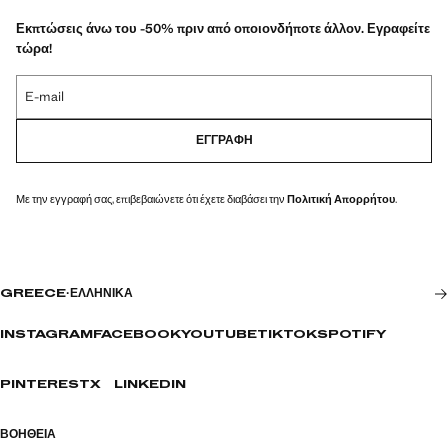
Εκπτώσεις άνω του -50% πριν από οποιονδήποτε άλλον. Εγραφείτε
τώρα!
E-mail
ΕΓΓΡΑΦΉ
Με την εγγραφή σας, επιβεβαιώνετε ότι έχετε διαβάσει την
Πολιτική Απορρήτου
.
GREECE
·
ΕΛΛΗΝΙΚΆ
INSTAGRAM
FACEBOOK
YOUTUBE
TIKTOK
SPOTIFY
PINTEREST
X
LINKEDIN
ΒΟΉΘΕΙΑ