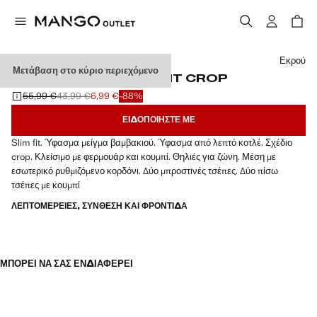
Διάλεξε χρώμα
Εκρού
Μετάβαση στο κύριο περιεχόμενο
ΠΑΝΤΕΛΌΝΙ ΚΟΤΛΈ SLIM FIT CROP
55,99 €
43,99 €
6,99 €
-88%
Αρχική τιμή με διαγραφή [55,99 € ]
Δεύτερη τιμή με διαγραφή [43,99 € ]
Ισχύουσα τιμή [6,99 € ]
ΕΙΔΟΠΟΙΉΣΤΕ ΜΕ
Slim fit. Ύφασμα μείγμα βαμβακιού. Ύφασμα από λεπτό κοτλέ. Σχέδιο
crop. Κλείσιμο με φερμουάρ και κουμπί. Θηλιές για ζώνη. Μέση με
εσωτερικό ρυθμιζόμενο κορδόνι. Δύο μπροστινές τσέπες. Δύο πίσω
τσέπες με κουμπί
ΛΕΠΤΟΜΈΡΕΙΕΣ, ΣΎΝΘΕΣΗ ΚΑΙ ΦΡΟΝΤΊΔΑ
ΜΠΟΡΕΊ ΝΑ ΣΑΣ ΕΝΔΙΑΦΈΡΕΙ