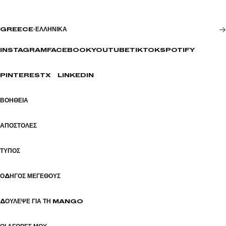
GREECE
·
ΕΛΛΗΝΙΚΆ
INSTAGRAM
FACEBOOK
YOUTUBE
TIKTOK
SPOTIFY
PINTEREST
X
LINKEDIN
ΒΟΉΘΕΙΑ
ΑΠΟΣΤΟΛΈΣ
ΤΎΠΟΣ
ΟΔΗΓΌΣ ΜΕΓΈΘΟΥΣ
ΔΟΎΛΕΨΕ ΓΙΑ ΤΗ MANGO