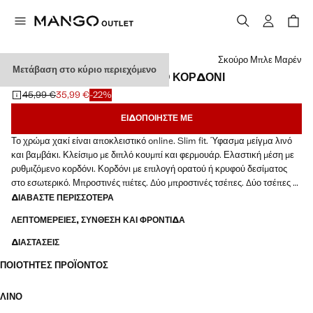
Διάλεξε χρώμα
Σκούρο Μπλε Μαρέν
Μετάβαση στο κύριο περιεχόμενο
ΠΑΝΤΕΛΌΝΙ SLIM FIT ΛΙΝΌ ΚΟΡΔΌΝΙ
45,99 €
35,99 €
-22%
Αρχική τιμή με διαγραφή [45,99 € ]
Ισχύουσα τιμή [35,99 € ]
ΕΙΔΟΠΟΙΉΣΤΕ ΜΕ
Το χρώμα χακί είναι αποκλειστικό online. Slim fit. Ύφασμα μείγμα λινό
και βαμβάκι. Κλείσιμο με διπλό κουμπί και φερμουάρ. Ελαστική μέση με
ρυθμιζόμενο κορδόνι. Κορδόνι με επιλογή ορατού ή κρυφού δεσίματος
στο εσωτερικό. Μπροστινές πιέτες. Δύο μπροστινές τσέπες. Δύο τσέπες με
ρέλι στο πίσω μέρος. Ίσιο στρίφωμα
ΔΙΑΒΆΣΤΕ ΠΕΡΙΣΣΌΤΕΡΑ
ΛΕΠΤΟΜΈΡΕΙΕΣ, ΣΎΝΘΕΣΗ ΚΑΙ ΦΡΟΝΤΊΔΑ
ΔΙΑΣΤΆΣΕΙΣ
ΠΟΙΌΤΗΤΕΣ ΠΡΟΪΌΝΤΟΣ
ΛΙΝΌ