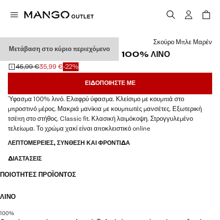
Διάλεξε χρώμα
Σκούρο Μπλε Μαρέν
Μετάβαση στο κύριο περιεχόμενο
ΠΟΥΚΆΜΙΣΟ CLASSIC FIT 100% ΛΙΝΌ
45,99 €
35,99 €
-22%
Αρχική τιμή με διαγραφή [45,99 € ]
Ισχύουσα τιμή [35,99 € ]
ΕΙΔΟΠΟΙΉΣΤΕ ΜΕ
Ύφασμα 100% λινό. Ελαφρύ ύφασμα. Κλείσιμο με κουμπιά στο
μπροστινό μέρος. Μακριά μανίκια με κουμπωτές μανσέτες. Εξωτερική
τσέπη στο στήθος. Classic fit. Κλασική λαιμόκοψη. Στρογγυλεμένο
τελείωμα. Το χρώμα χακί είναι αποκλειστικό online
ΛΕΠΤΟΜΈΡΕΙΕΣ, ΣΎΝΘΕΣΗ ΚΑΙ ΦΡΟΝΤΊΔΑ
ΔΙΑΣΤΆΣΕΙΣ
ΠΟΙΌΤΗΤΕΣ ΠΡΟΪΌΝΤΟΣ
ΛΙΝΌ
100%