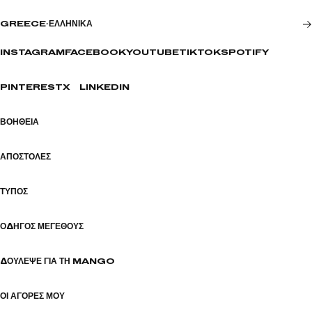
GREECE
·
ΕΛΛΗΝΙΚΆ
INSTAGRAM
FACEBOOK
YOUTUBE
TIKTOK
SPOTIFY
PINTEREST
X
LINKEDIN
ΒΟΉΘΕΙΑ
ΑΠΟΣΤΟΛΈΣ
ΤΎΠΟΣ
ΟΔΗΓΌΣ ΜΕΓΈΘΟΥΣ
ΔΟΎΛΕΨΕ ΓΙΑ ΤΗ MANGO
ΟΙ ΑΓΟΡΈΣ ΜΟΥ