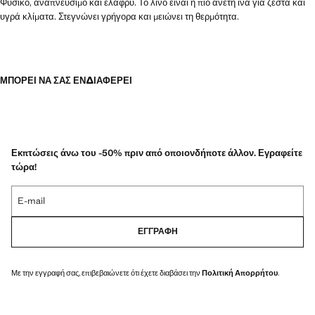
Φυσικό, αναπνεύσιμο και ελαφρύ. Το λινό είναι η πιο άνετη ίνα για ζεστά και
υγρά κλίματα. Στεγνώνει γρήγορα και μειώνει τη θερμότητα.
ΜΠΟΡΕΊ ΝΑ ΣΑΣ ΕΝΔΙΑΦΈΡΕΙ
Εκπτώσεις άνω του -50% πριν από οποιονδήποτε άλλον. Εγραφείτε
τώρα!
E-mail
ΕΓΓΡΑΦΉ
Με την εγγραφή σας, επιβεβαιώνετε ότι έχετε διαβάσει την
Πολιτική Απορρήτου
.