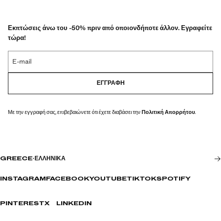
Εκπτώσεις άνω του -50% πριν από οποιονδήποτε άλλον. Εγραφείτε
τώρα!
E-mail
ΕΓΓΡΑΦΉ
Με την εγγραφή σας, επιβεβαιώνετε ότι έχετε διαβάσει την
Πολιτική Απορρήτου
.
GREECE
·
ΕΛΛΗΝΙΚΆ
INSTAGRAM
FACEBOOK
YOUTUBE
TIKTOK
SPOTIFY
PINTEREST
X
LINKEDIN