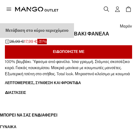
Διάλεξε χρώμα
Μαρόν
Μετάβαση στο κύριο περιεχόμενο
ΠΟΥΚΆΜΙΣΟ ΠΙΤΖΆΜΑΣ ΒΑΜΒΆΚΙ ΦΑΝΈΛΑ
25,99 €
17,99 €
-31%
Αρχική τιμή με διαγραφή [25,99 € ]
Ισχύουσα τιμή [17,99 € ]
ΕΙΔΟΠΟΙΉΣΤΕ ΜΕ
100% βαμβάκι. Ύφασμα από φανέλα. Ίσια γραμμή. Στάμπες σκοτσέζικο
καρό. Γιακάς πουκαμίσου. Μακριά μανίκια με κουμπωτές μανσέτες.
Εξωτερική τσέπη στο στήθος. Total look. Μπροστινό κλείσιμο με κουμπιά
ΛΕΠΤΟΜΈΡΕΙΕΣ, ΣΎΝΘΕΣΗ ΚΑΙ ΦΡΟΝΤΊΔΑ
ΔΙΑΣΤΆΣΕΙΣ
ΜΠΟΡΕΊ ΝΑ ΣΑΣ ΕΝΔΙΑΦΈΡΕΙ
ΓΥΝΑΙΚΑ