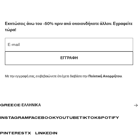
Εκπτώσεις άνω του -50% πριν από οποιονδήποτε άλλον. Εγραφείτε
τώρα!
E-mail
ΕΓΓΡΑΦΉ
Με την εγγραφή σας, επιβεβαιώνετε ότι έχετε διαβάσει την
Πολιτική Απορρήτου
.
GREECE
·
ΕΛΛΗΝΙΚΆ
INSTAGRAM
FACEBOOK
YOUTUBE
TIKTOK
SPOTIFY
PINTEREST
X
LINKEDIN