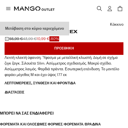
Διάλεξε χρώμα
Κόκκινο
Μετάβαση στο κύριο περιεχόμενο
ΦΌΡΕΜΑ ΜΕ ΖΙΓΚΖΆΓΚ LUREX
55,99 €
43,99 €
10,99 €
-80%
Αρχική τιμή με διαγραφή [55,99 € ]
Δεύτερη τιμή με διαγραφή [43,99 € ]
Ισχύουσα τιμή [10,99 € ]
ΠΡΟΣΘΉΚΗ
Λεπτή πλεκτή ύφανση. Ύφασμα με μεταλλική κλωστή. Δομή σε σχήμα
ζιγκ ζαγκ. Σιλουέτα Slim. Ασύμμετρος σχεδιασμός. Μακρύ σχέδιο.
Ασύμμετρος λαιμός. Φαρδιά τιράντα. Εσωτερική επένδυση. Το μοντέλο
φοράει μέγεθος Μ και έχει ύψος 177 εκ
ΛΕΠΤΟΜΈΡΕΙΕΣ, ΣΎΝΘΕΣΗ ΚΑΙ ΦΡΟΝΤΊΔΑ
ΔΙΑΣΤΆΣΕΙΣ
ΜΠΟΡΕΊ ΝΑ ΣΑΣ ΕΝΔΙΑΦΈΡΕΙ
ΦΟΡΈΜΑΤΑ ΚΑΙ ΟΛΌΣΩΜΕΣ ΦΌΡΜΕΣ
ΦΟΡΈΜΑΤΑ
ΒΡΑΔΙΝΆ