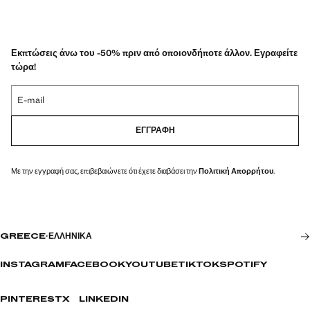
Εκπτώσεις άνω του -50% πριν από οποιονδήποτε άλλον. Εγραφείτε
τώρα!
E-mail
ΕΓΓΡΑΦΉ
Με την εγγραφή σας, επιβεβαιώνετε ότι έχετε διαβάσει την
Πολιτική Απορρήτου
.
GREECE
·
ΕΛΛΗΝΙΚΆ
INSTAGRAM
FACEBOOK
YOUTUBE
TIKTOK
SPOTIFY
PINTEREST
X
LINKEDIN