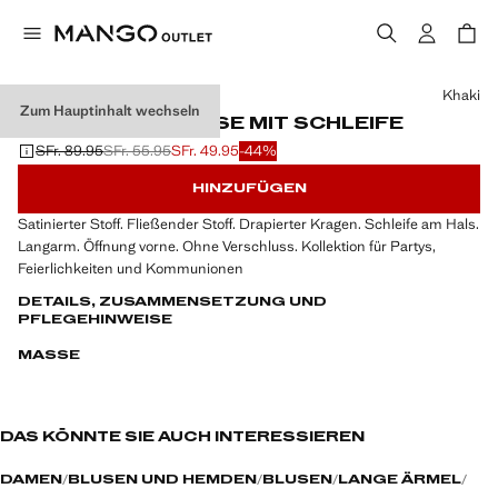
Wählen Sie eine Farbe
Khaki
Zum Hauptinhalt wechseln
SATINIERTER BLUSE MIT SCHLEIFE
SFr. 89.95
SFr. 55.95
SFr. 49.95
-44%
Ausgangspreis durchgestrichen [SFr. 89.95 ]
Zweiter Preis durchgestrichen [SFr. 55.95 ]
Aktueller Preis [SFr. 49.95 ]
HINZUFÜGEN
Satinierter Stoff. Fließender Stoff. Drapierter Kragen. Schleife am Hals.
Langarm. Öffnung vorne. Ohne Verschluss. Kollektion für Partys,
Feierlichkeiten und Kommunionen
DETAILS, ZUSAMMENSETZUNG UND
PFLEGEHINWEISE
MASSE
DAS KÖNNTE SIE AUCH INTERESSIEREN
DAMEN
BLUSEN UND HEMDEN
BLUSEN
LANGE ÄRMEL