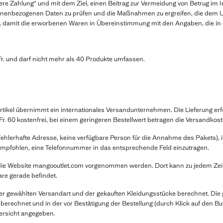
Zahlung“ und mit dem Ziel, einen Beitrag zur Vermeidung von Betrug im In
rsonenbezogenen Daten zu prüfen und die Maßnahmen zu ergreifen, die de
g), damit die erworbenen Waren in Übereinstimmung mit den Angaben, die in d
r. und darf nicht mehr als 40 Produkte umfassen.
kel übernimmt ein internationales Versandunternehmen. Die Lieferung erfolgt
. 60 kostenfrei, bei einem geringeren Bestellwert betragen die Versandkoste
hlerhafte Adresse, keine verfügbare Person für die Annahme des Pakets), ist
empfohlen, eine Telefonnummer in das entsprechende Feld einzutragen.
 die Website mangooutlet.com vorgenommen werden. Dort kann zu jedem Ze
re gerade befindet.
er gewählten Versandart und der gekauften Kleidungsstücke berechnet. Die
 berechnet und in der vor Bestätigung der Bestellung (durch Klick auf den B
ersicht angegeben.