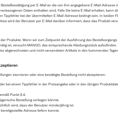
estellbestätigung per E-Mail an die von ihm angegebene E-Mail-Adresse m
onenbezogenen Daten enthalten sind. Falls Sie keine E-Mail erhalten, kann di
 Tippfehler bei der übermittelten E-Mail-Adresse bedingt sein. In beiden
Weise wird der Benutzer per E-Mail darüber informiert, dass das Produkt ver
t der Produkte. Wenn wir zum Zeitpunkt der Ausführung des Bestellvorgangs fe
rrätig ist, versucht MANGO, das entsprechende Kleidungsstück aufzufinden. 
des abgerechneten und nicht versendeten Artikels in den kommenden Tagen 
kzeptieren
ngen stornieren oder eine bestätigte Bestellung nicht akzeptieren:
der bei einem Tippfehler in der Preisangabe oder in den übrigen Produktdaten
gemäß Punkt 3.4.
ügerische Bestellung vorliegen könnte.
htlich wird, dass der Benutzer minderjährig ist.
bereitgestellte Adresse liefern konnte.