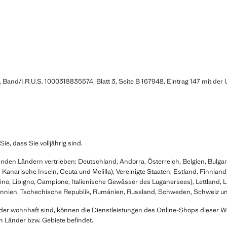
, Band/I.R.U.S. 1000318835574, Blatt 3, Seite B 167948, Eintrag 147 mit 
ie, dass Sie volljährig sind.
den Ländern vertrieben: Deutschland, Andorra, Österreich, Belgien, Bulgarie
Kanarische Inseln, Ceuta und Melilla), Vereinigte Staaten, Estland, Finnland
no, Libigno, Campione, Italienische Gewässer des Luganersees), Lettland, Li
annien, Tschechische Republik, Rumänien, Russland, Schweden, Schweiz un
nder wohnhaft sind, können die Dienstleistungen des Online-Shops dieser W
 Länder bzw. Gebiete befindet.