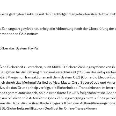
site getätigten Einkäufe mit den nachfolgend angeführten Kredit- bzw. Debi
ls Zahlungsart gewählt hat, erfolgt die Abbuchung nach der Überprüfung der v
prechenden Geldinstituts.
 über das System PayPal.
an Sicherheit zu versehen, nutzt MANGO sichere Zahlungssysteme von in
n Angaben für die Zahlung direkt und verschlüsselt (SSL) an das entsprechen
tiert Mango nur Transaktionen mit dem System CES (Comercio Electrónico S
 sich durch das Merkmal Verified by Visa. MasterCard SecureCode und Ame
tive, die das Grundprinzip verfolgt, die Sicherheit bei Transaktionen im Inter
as System automatisch, ob die Kreditkarte für CES freigeschaltet ist. Ansc
hat, um bei dieser die Autorisierung des Zahlungsvorgangs mittels eines pers
 die Bank, die die Kreditkarte ausgestellt hat, den Authentifizierungscode b
L-Sicherheitszertifikat von GeoTrust für Online-Transaktionen.