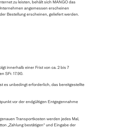
ternet zu leisten, behält sich MANGO das
m Unternehmen angemessen erscheinen
er Bestellung erscheinen, geliefert werden.
 innerhalb einer Frist von ca. 2 bis 7
n SFr. 17.90.
 es unbedingt erforderlich, das bereitgestellte
itpunkt vor der endgültigen Entgegennahme
 genauen Transportkosten werden jedes Mal,
utton „Zahlung bestätigen“ und Eingabe der