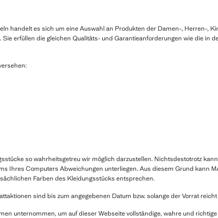
keln handelt es sich um eine Auswahl an Produkten der Damen-, Herren-, Ki
n. Sie erfüllen die gleichen Qualitäts- und Garantieanforderungen wie die 
versehen:
stücke so wahrheitsgetreu wir möglich darzustellen. Nichtsdestotrotz kann
irms Ihres Computers Abweichungen unterliegen. Aus diesem Grund kann MA
tsächlichen Farben des Kleidungsstücks entsprechen.
tionen sind bis zum angegebenen Datum bzw. solange der Vorrat reicht g
n unternommen, um auf dieser Webseite vollständige, wahre und richtige In