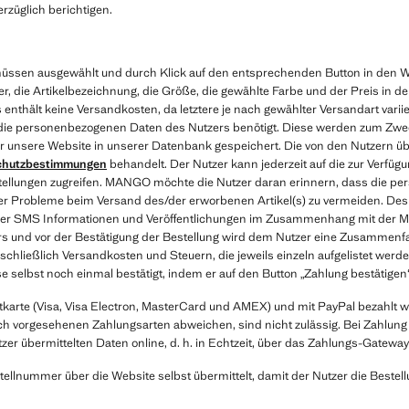
rzüglich berichtigen.
, müssen ausgewählt und durch Klick auf den entsprechenden Button in den 
 die Artikelbezeichnung, die Größe, die gewählte Farbe und der Preis in 
 enthält keine Versandkosten, da letztere je nach gewählter Versandart varii
n die personenbezogenen Daten des Nutzers benötigt. Diese werden zum Zwe
ber unsere Website in unserer Datenbank gespeichert. Die von den Nutzern 
chutzbestimmungen
behandelt. Der Nutzer kann jederzeit auf die zur Verfü
stellungen zugreifen. MANGO möchte die Nutzer daran erinnern, dass die p
 Probleme beim Versand des/der erworbenen Artikel(s) zu vermeiden. Des W
/oder SMS Informationen und Veröffentlichungen im Zusammenhang mit der
s und vor der Bestätigung der Bestellung wird dem Nutzer eine Zusammenfas
schließlich Versandkosten und Steuern, die jeweils einzeln aufgelistet werd
 selbst noch einmal bestätigt, indem er auf den Button „Zahlung bestätigen“ 
tkarte (Visa, Visa Electron, MasterCard und AMEX) und mit PayPal bezahlt w
 vorgesehenen Zahlungsarten abweichen, sind nicht zulässig. Bei Zahlung mi
 übermittelten Daten online, d. h. in Echtzeit, über das Zahlungs-Gateway
tellnummer über die Website selbst übermittelt, damit der Nutzer die Beste