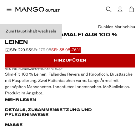
Wählen Sie eine Farbe
Dunkles Marineblau
Zum Hauptinhalt wechseln
SLIM-FIT-SAKKO AMALFI AUS 100 %
LEINEN
SFr. 229.95
SFr. 179.95
SFr. 55.95
-76%
Ausgangspreis durchgestrichen [SFr. 229.95 ]
Zweiter Preis durchgestrichen [SFr. 179.95 ]
Aktueller Preis [SFr. 55.95 ]
HINZUFÜGEN
SLIM FIT
HEMDKRAGEN
STANDARDLÄNGE
Slim-Fit. 100 % Leinen. Fallendes Revers und Knopfloch. Brusttasche
mit Paspelierung. Zwei Pattentaschen vorne. Lange Ärmel mit
geknöpften Manschetten. Innenfutter. Innentaschen. Maßkollektion.
Produkt im Angebot
MEHR LESEN
Die Stoffoberfläche dieses Hemdes wurde speziell behandelt, damit es
DETAILS, ZUSAMMENSETZUNG UND
sich besser und einfacher bügeln lässt und ab der ersten Wäsche
PFLEGEHINWEISE
weniger Falten entstehen. Dauer: 30/40 Waschgänge.
MASSE