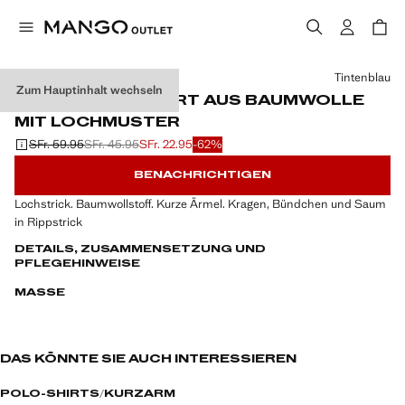
Wählen Sie eine Farbe
Tintenblau
Zum Hauptinhalt wechseln
STRICK-POLOSHIRT AUS BAUMWOLLE
MIT LOCHMUSTER
SFr. 59.95
SFr. 45.95
SFr. 22.95
-62%
Ausgangspreis durchgestrichen [SFr. 59.95 ]
Zweiter Preis durchgestrichen [SFr. 45.95 ]
Aktueller Preis [SFr. 22.95 ]
BENACHRICHTIGEN
Lochstrick. Baumwollstoff. Kurze Ärmel. Kragen, Bündchen und Saum
in Rippstrick
DETAILS, ZUSAMMENSETZUNG UND
PFLEGEHINWEISE
MASSE
DAS KÖNNTE SIE AUCH INTERESSIEREN
POLO-SHIRTS
KURZARM