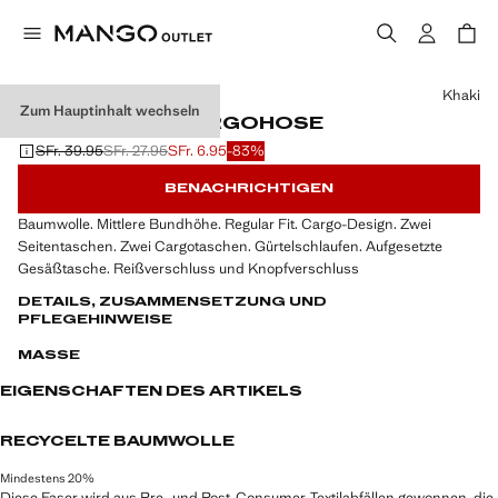
Wählen Sie eine Farbe
Khaki
Zum Hauptinhalt wechseln
REGULAR FIT-CARGOHOSE
SFr. 39.95
SFr. 27.95
SFr. 6.95
-83%
Ausgangspreis durchgestrichen [SFr. 39.95 ]
Zweiter Preis durchgestrichen [SFr. 27.95 ]
Aktueller Preis [SFr. 6.95 ]
BENACHRICHTIGEN
Baumwolle. Mittlere Bundhöhe. Regular Fit. Cargo-Design. Zwei
Seitentaschen. Zwei Cargotaschen. Gürtelschlaufen. Aufgesetzte
Gesäßtasche. Reißverschluss und Knopfverschluss
DETAILS, ZUSAMMENSETZUNG UND
PFLEGEHINWEISE
MASSE
EIGENSCHAFTEN DES ARTIKELS
RECYCELTE BAUMWOLLE
Mindestens 20%
Diese Faser wird aus Pre- und Post-Consumer-Textilabfällen gewonnen, die