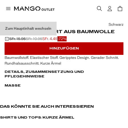
Wählen Sie eine Farbe
Schwarz
Zum Hauptinhalt wechseln
GERIPPTES T-SHIRT AUS BAUMWOLLE
SFr. 15.95
SFr. 10.95
SFr. 4.45
-72%
Ausgangspreis durchgestrichen [SFr. 15.95 ]
Zweiter Preis durchgestrichen [SFr. 10.95 ]
Aktueller Preis [SFr. 4.45 ]
HINZUFÜGEN
Baumwollstoff. Elastischer Stoff. Geripptes Design. Gerader Schnitt.
Rundhalsausschnitt. Kurze Ärmel
DETAILS, ZUSAMMENSETZUNG UND
PFLEGEHINWEISE
MASSE
DAS KÖNNTE SIE AUCH INTERESSIEREN
SHIRTS UND TOPS
KURZE ÄRMEL