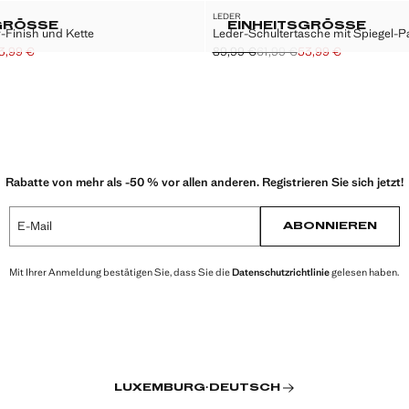
LEDER
Größen
GRÖSSE
EINHEITSGRÖSSE
r-Finish und Kette
Leder-Schultertasche mit Spiegel-Pa
LHENKEL
ASCHE MIT GLITZER-FINISH UND KETTE
LEDER-SCHULT
3,99 €
89,99 €
61,99 €
53,99 €
rchgestrichen [39,99 € ]
chgestrichen [26,99 € ]
3,99 € ]
Ausgangspreis durchgestrichen [89,
Zweiter Preis durchgestrichen [61,99
Aktueller Preis [53,99 € ]
Rabatte von mehr als -50 % vor allen anderen. Registrieren Sie sich jetzt!
E-Mail
ABONNIEREN
Mit Ihrer Anmeldung bestätigen Sie, dass Sie die
Datenschutzrichtlinie
gelesen haben.
LUXEMBURG
·
DEUTSCH