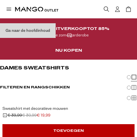
LAATSTE UITVERKOOP
TOT 85%
Ga naar de hoofdinhoud
Op je zomergarderobe
NU KOPEN
DAMES SWEATSHIRTS
Veran
En
FILTEREN EN RANGSCHIKKEN
Me
Ma
Sweatshirt met decoratieve mouwen
€ 39,99
€ 30,99
€ 19,99
Oorspronkelijke prijs doorgehaald [€ 39,99 ]
Tweede prijs doorgehaald [€ 30,99 ]
Huidige prijs [€ 19,99 ]
TOEVOEGEN