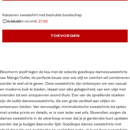
Katoenen sweatshirt met bedrukte boodschap
€ 55,99
€ 42,99
€ 27,99
Oorspronkelijke prijs doorgehaald [€ 55,99 ]
Tweede prijs doorgehaald [€ 42,99 ]
Huidige prijs [€ 27,99 ]
TOEVOEGEN
Bescherm jezelf tegen de kou met de selectie goedkope damessweatshirts
van Mango Outlet, de perfecte keuze voor wie stijl en comfort wil combineren
zonder te veel uit te geven. Deze sweatshirts zijn ontworpen om een casual
en moderne look te bieden, ideaal voor elke gelegenheid, van een uitje met
vrienden tot een ontspannen avond thuis. Een van de opvallende stukken
zijn de outlet damessweatshirts, die een grote variëteit aan stijlen en
ontwerpen bieden. Van eenvoudige, minimalistische sweatshirts tot opties
met unieke prints en details, er is voor ieder wat wils. Bovendien zorgen de
dames sweatshirts in de uitverkoop ervoor dat je je garderobe kunt updaten
zonder dat je budget daaronder lijdt. Goedkope dames sweatshirts met
ritssluiting zijn een praktische en veelzijdige optie. Je kunt deze sweatshirts