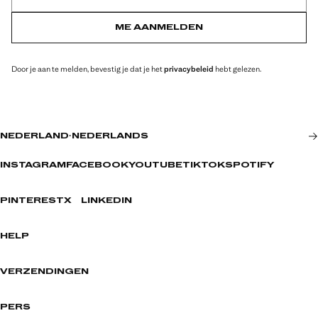
ME AANMELDEN
Door je aan te melden, bevestig je dat je het
privacybeleid
hebt gelezen.
NEDERLAND
·
NEDERLANDS
INSTAGRAM
FACEBOOK
YOUTUBE
TIKTOK
SPOTIFY
PINTEREST
X
LINKEDIN
HELP
VERZENDINGEN
PERS