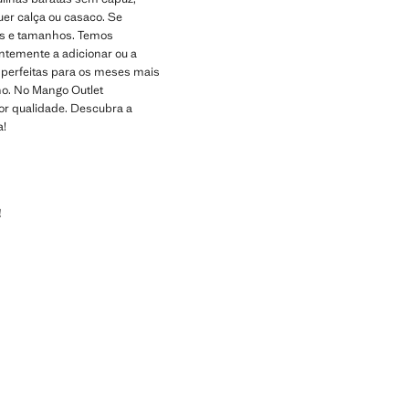
er calça ou casaco. Se
es e tamanhos. Temos
ntemente a adicionar ou a
 perfeitas para os meses mais
no. No Mango Outlet
or qualidade. Descubra a
a!
!