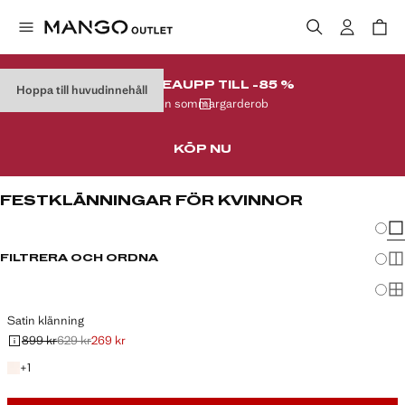
SLUTREA
UPP TILL -85 %
Hoppa till huvudinnehåll
På din sommargarderob
KÖP NU
FESTKLÄNNINGAR FÖR KVINNOR
Ändra
Vis
FILTRERA OCH ORDNA
Vis
Vis
Satin klänning
899 kr
629 kr
269 kr
Ursprungligt pris överstruket [899 kr ]
Andra priset överstruket [629 kr ]
Gällande pris [269 kr ]
+1 färg
+
1