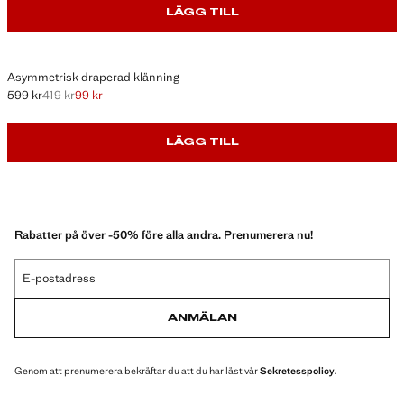
LÄGG TILL
Asymmetrisk draperad klänning
599 kr
419 kr
99 kr
Ursprungligt pris överstruket [599 kr ]
Andra priset överstruket [419 kr ]
Gällande pris [99 kr ]
LÄGG TILL
Rabatter på över -50% före alla andra. Prenumerera nu!
E-postadress
ANMÄLAN
Genom att prenumerera bekräftar du att du har läst vår
Sekretesspolicy
.