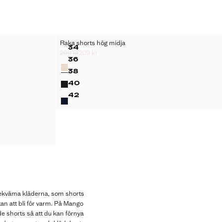
Raka shorts hög midja
Storlekar
34
299 kr
209 kr
 PRESSVECK
RAKA SHORTS HÖG MIDJA
]
Ursprungligt pris överstruket [299 kr ]
Gällande pris [209 kr ]
36
Färger
 PRESSVECK
RAKA SHORTS HÖG MIDJA
38
 PRESSVECK
RAKA SHORTS HÖG MIDJA
40
 PRESSVECK
RAKA SHORTS HÖG MIDJA
42
 PRESSVECK
RAKA SHORTS HÖG MIDJA
 PRESSVECK
 PRESSVECK
 PRESSVECK
bekväma kläderna, som shorts
tan att bli för varm. På Mango
ade shorts så att du kan förnya