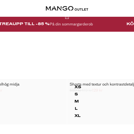
På din sommargarderob
TREA
UPP TILL -85 %
KÖ
elhög midja
Shorts med textur och kontrastdetalj
Storlekar
XS
kr
599 kr
419 kr
129 kr
ORTS MEDELHÖG MIDJA
SHORTS MED TEXTUR
överstruket [399 kr ]
truket [279 kr ]
 kr ]
Ursprungligt pris överstruket [599 kr 
Andra priset överstruket [419 kr ]
Gällande pris [129 kr ]
S
ORTS MEDELHÖG MIDJA
SHORTS MED TEXTUR
M
ORTS MEDELHÖG MIDJA
SHORTS MED TEXTUR
L
ORTS MEDELHÖG MIDJA
SHORTS MED TEXTUR
XL
ORTS MEDELHÖG MIDJA
SHORTS MED TEXTUR