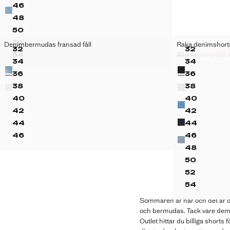
46
DENIMSHORTS MEDELHÖG MIDJA MED VECK
48
DENIMSHORTS MEDELHÖG MIDJA MED VECK
50
DENIMSHORTS MEDELHÖG MIDJA MED VECK
52
Denimbermudas fransad fåll
Raka denimshort
Storlekar
Storlekar
DENIMSHORTS MEDELHÖG MIDJA MED VECK
32
32
399 kr
279 kr
229 kr
399 kr
279 kr
199 
DENIMBERMUDAS FRANSAD FÅLL
RAKA DE
54
Ursprungligt pris överstruket [399 kr ]
Andra priset överstruket [279 kr ]
Gällande pris [229 kr ]
Ursprungligt pris 
Andra priset övers
Gällande pris [199
DENIMSHORTS MEDELHÖG MIDJA MED VECK
34
34
Färger
Färger
DENIMBERMUDAS FRANSAD FÅLL
RAKA DE
36
36
DENIMBERMUDAS FRANSAD FÅLL
RAKA DE
38
38
DENIMBERMUDAS FRANSAD FÅLL
RAKA DE
40
40
DENIMBERMUDAS FRANSAD FÅLL
RAKA DE
42
42
DENIMBERMUDAS FRANSAD FÅLL
RAKA DE
44
44
DENIMBERMUDAS FRANSAD FÅLL
RAKA DE
46
46
DENIMBERMUDAS FRANSAD FÅLL
RAKA DE
48
RAKA DE
50
RAKA DE
52
RAKA DE
54
RAKA DE
Sommaren är här och det är d
och bermudas. Tack vare dem ka
Outlet hittar du billiga shorts