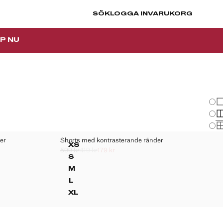
SÖK
LOGGA IN
VARUKORG
P NU
Änd
Vi
Vi
Vi
er
Shorts med kontrasterande ränder
Storlekar
XS
599 kr
419 kr
179 kr
 OCH KONTRASTDETALJER
SHORTS MED KONTRASTERANDE R
]
Ursprungligt pris överstruket [599 kr ]
Andra priset överstruket [419 kr ]
Gällande pris [179 kr ]
S
 OCH KONTRASTDETALJER
SHORTS MED KONTRASTERANDE R
M
 OCH KONTRASTDETALJER
SHORTS MED KONTRASTERANDE R
L
 OCH KONTRASTDETALJER
SHORTS MED KONTRASTERANDE R
XL
 OCH KONTRASTDETALJER
SHORTS MED KONTRASTERANDE R