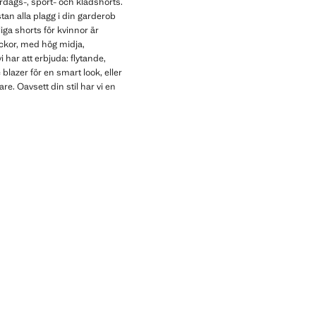
ardags-, sport- och klädshorts.
n alla plagg i din garderob
iga shorts för kvinnor är
ickor, med hög midja,
har att erbjuda: flytande,
lazer för en smart look, eller
e. Oavsett din stil har vi en