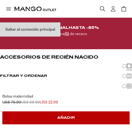
REMATE FINAL
HASTA -85%
Saltar al contenido principal
En tu armario de verano
ACCESORIOS DE RECIÉN NACIDO
Cambi
Mos
FILTRAR Y ORDENAR
Mos
Mo
Bolsa maternidad
US$ 79.99
US$ 63.99
US$ 22.99
Precio inicial tachado [US$ 79.99 ]
Segundo precio tachado [US$ 63.99 ]
Precio actual [US$ 22.99 ]
AÑADIR