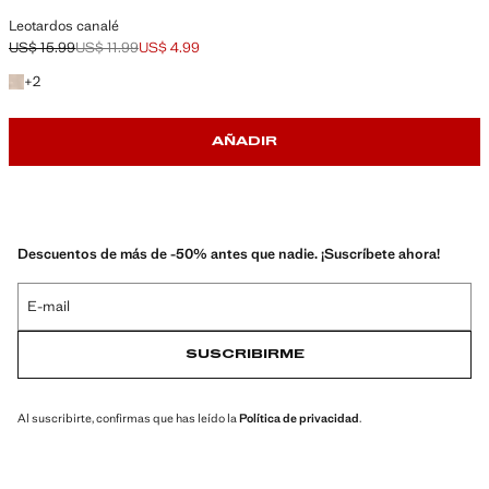
Leotardos canalé
US$ 15.99
US$ 11.99
US$ 4.99
Precio inicial tachado [US$ 15.99 ]
Segundo precio tachado [US$ 11.99 ]
Precio actual [US$ 4.99 ]
+2 colores
+
2
AÑADIR
Descuentos de más de -50% antes que nadie. ¡Suscríbete ahora!
E-mail
SUSCRIBIRME
Al suscribirte, confirmas que has leído la
Política de privacidad
.